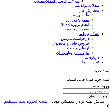
طرح توجیهی و امکان سنجی
مجلات نواندیشان
سفارش کار
طراحی سایت
سفارش پروژه
انجام پروژه SPSS
سفارش ترجمه
همکاری با ما
درخواست تدریس
فروش فایل و محصول
ارسال مطلب
تبلیغات در نواندیشان
درباره ما
تماس با ما
خرید
خرید شما خالی است.
 به سایت
 | ثبت‌نام
مایش بهینه تر در اپلیکیشن موبایل!
نسخه آندروید
لینک مستقیم