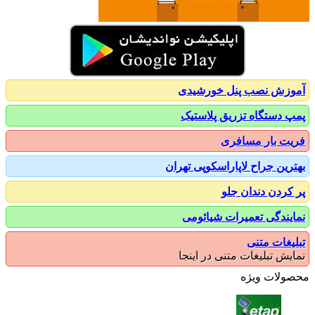
زش نصب پنل خورشیدی
 دستگاه تزریق پلاستیک
ت بار مسافری
رین جراح لاپاراسکوپی تهران
کردن دندان جلو
یندگی تعمیرات شیائومی
یغات متنی
یش تبلیغات متنی در اینجا
ولات ویژه