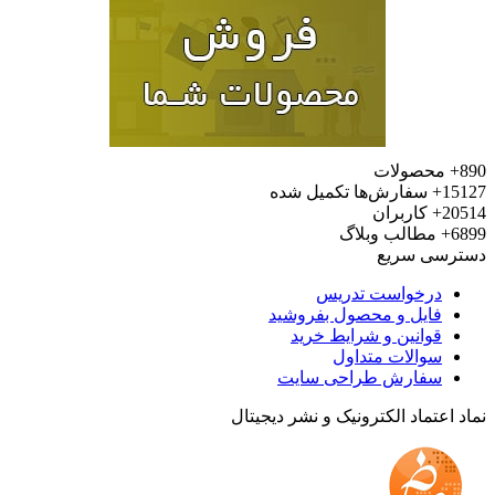
محصولات
15
سفارش‌ها تکمیل شده
20
کاربران
6
مطالب وبلاگ
رسی سریع
درخواست تدریس
فایل و محصول بفروشید
قوانین و شرایط خرید
سوالات متداول
سفارش طراحی سایت
 اعتماد الکترونیک و نشر دیجیتال