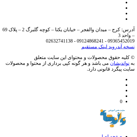
آدرس: کرج – میدان والفجر – خیابان یکتا – کوچه گلبرگ 2 – پلاک 69
د 3
09365452019 - 09124868241 - 
 آندروید
لینک مستقیم
يه حقوق محصولات و محتوای اين سایت متعلق
واندیشان
می باشد و هر گونه کپی برداری از محتوا و محصولات
 پیگرد قانونی دارد.
0
صفحه اصلی