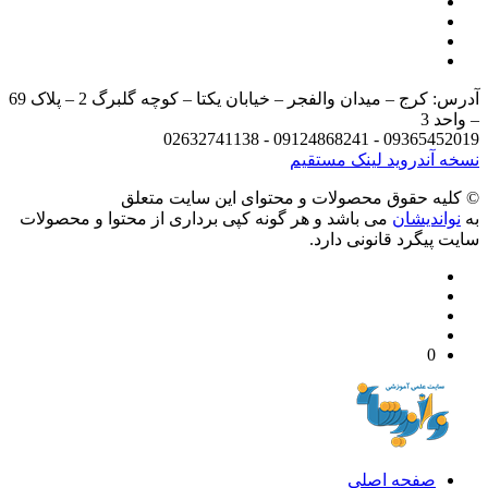
آدرس: کرج – میدان والفجر – خیابان یکتا – کوچه گلبرگ 2 – پلاک 69
د 3
09365452019 - 09124868241 - 
 آندروید
لینک مستقیم
يه حقوق محصولات و محتوای اين سایت متعلق
واندیشان
می باشد و هر گونه کپی برداری از محتوا و محصولات
 پیگرد قانونی دارد.
0
صفحه اصلی