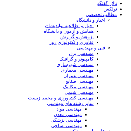
تالار گفتگو
نولکس
مطالب تخصصی
اخبار و دانشگاه
اخبار و اطلاعیه نواندیشان
همایش و آزمون و دانشگاه
پژوهش و گزارش
فناوری و تکنولوژی روز
فنی و مهندسی
مهندسی برق
کامپیوتر و گرافیک
مهندسی شهرسازی
مهندسی معماری
مهندسی عمران
مهندسی صنایع
مهندسی مکانیک
مهندسی شیمی
مهندسی کشاورزی و محیط زیست
سایر رشته های مهندسی
مهندسی مواد
مهندسی معدن
مهندسی پزشکی
مهندسی نساجی