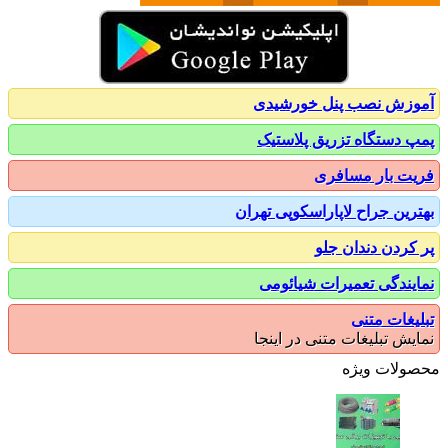
زش نصب پنل خورشیدی
 دستگاه تزریق پلاستیک
ت بار مسافری
رین جراح لاپاراسکوپی تهران
کردن دندان جلو
یندگی تعمیرات شیائومی
یغات متنی
یش تبلیغات متنی در اینجا
ولات ویژه