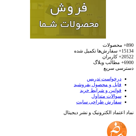
محصولات
15
سفارش‌ها تکمیل شده
20
کاربران
6
مطالب وبلاگ
رسی سریع
درخواست تدریس
فایل و محصول بفروشید
قوانین و شرایط خرید
سوالات متداول
سفارش طراحی سایت
 اعتماد الکترونیک و نشر دیجیتال