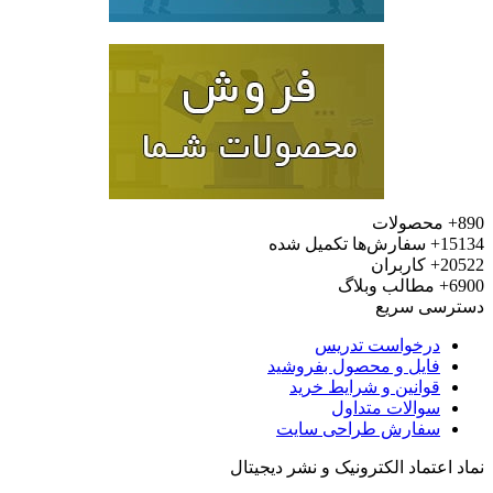
محصولات
15
سفارش‌ها تکمیل شده
20
کاربران
6
مطالب وبلاگ
رسی سریع
درخواست تدریس
فایل و محصول بفروشید
قوانین و شرایط خرید
سوالات متداول
سفارش طراحی سایت
 اعتماد الکترونیک و نشر دیجیتال