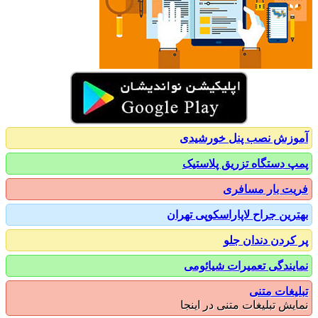
زش نصب پنل خورشیدی
 دستگاه تزریق پلاستیک
ت بار مسافری
رین جراح لاپاراسکوپی تهران
کردن دندان جلو
یندگی تعمیرات شیائومی
یغات متنی
یش تبلیغات متنی در اینجا