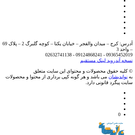
آدرس: کرج – میدان والفجر – خیابان یکتا – کوچه گلبرگ 2 – پلاک 69
د 3
09365452019 - 09124868241 - 
 آندروید
لینک مستقیم
يه حقوق محصولات و محتوای اين سایت متعلق
واندیشان
می باشد و هر گونه کپی برداری از محتوا و محصولات
 پیگرد قانونی دارد.
0