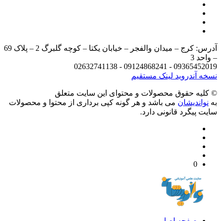
آدرس: کرج – میدان والفجر – خیابان یکتا – کوچه گلبرگ 2 – پلاک 69
د 3
09365452019 - 09124868241 - 
 آندروید
لینک مستقیم
يه حقوق محصولات و محتوای اين سایت متعلق
واندیشان
می باشد و هر گونه کپی برداری از محتوا و محصولات
 پیگرد قانونی دارد.
0
صفحه اصلی