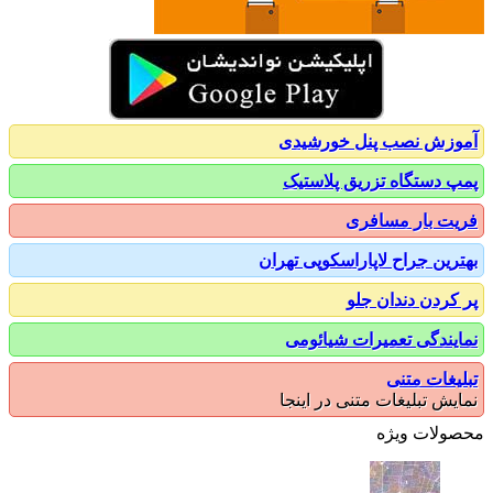
زش نصب پنل خورشیدی
 دستگاه تزریق پلاستیک
ت بار مسافری
رین جراح لاپاراسکوپی تهران
کردن دندان جلو
یندگی تعمیرات شیائومی
یغات متنی
یش تبلیغات متنی در اینجا
ولات ویژه