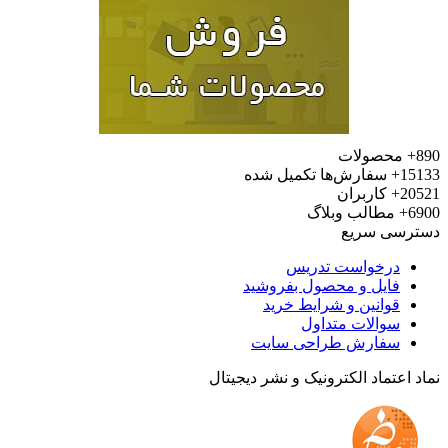
محصولات
15
سفارش‌ها تکمیل شده
20
کاربران
6
مطالب وبلاگ
رسی سریع
درخواست تدریس
فایل و محصول بفروشید
قوانین و شرایط خرید
سوالات متداول
سفارش طراحی سایت
 اعتماد الکترونیک و نشر دیجیتال