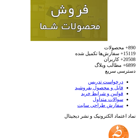
محصولات
15
سفارش‌ها تکمیل شده
20
کاربران
6
مطالب وبلاگ
رسی سریع
درخواست تدریس
فایل و محصول بفروشید
قوانین و شرایط خرید
سوالات متداول
سفارش طراحی سایت
 اعتماد الکترونیک و نشر دیجیتال