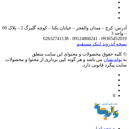
آدرس: کرج – میدان والفجر – خیابان یکتا – کوچه گلبرگ 2 – پلاک 69
د 3
09365452019 - 09124868241 - 
 آندروید
لینک مستقیم
يه حقوق محصولات و محتوای اين سایت متعلق
واندیشان
می باشد و هر گونه کپی برداری از محتوا و محصولات
 پیگرد قانونی دارد.
0
صفحه اصلی