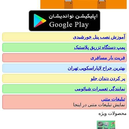
زش نصب پنل خورشیدی
 دستگاه تزریق پلاستیک
ت بار مسافری
رین جراح لاپاراسکوپی تهران
کردن دندان جلو
یندگی تعمیرات شیائومی
یغات متنی
یش تبلیغات متنی در اینجا
ولات ویژه