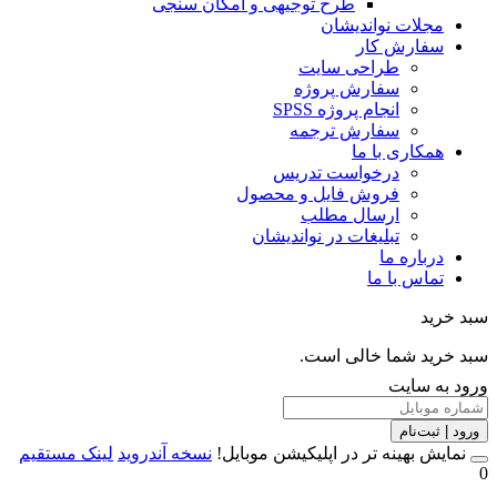
طرح توجیهی و امکان سنجی
مجلات نواندیشان
سفارش کار
طراحی سایت
سفارش پروژه
انجام پروژه SPSS
سفارش ترجمه
همکاری با ما
درخواست تدریس
فروش فایل و محصول
ارسال مطلب
تبلیغات در نواندیشان
درباره ما
تماس با ما
خرید
خرید شما خالی است.
 به سایت
 | ثبت‌نام
مایش بهینه تر در اپلیکیشن موبایل!
نسخه آندروید
لینک مستقیم