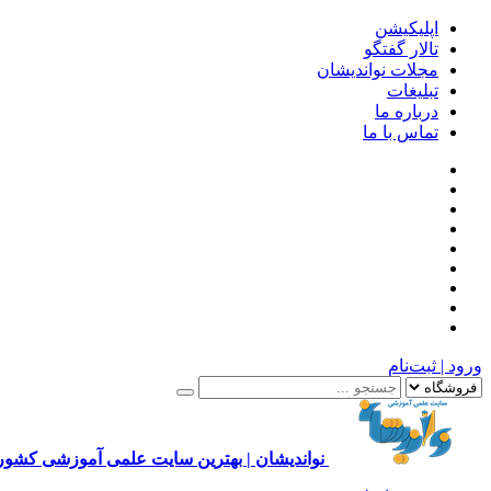
اپلیکیشن
تالار گفتگو
مجلات نواندیشان
تبلیغات
درباره ما
تماس با ما
ورود | ثبت‌نام
نواندیشان | بهترین سایت علمی آموزشی کشور