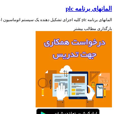
المانهای برنامه plc
المانهای برنامه plc کلیه اجزای تشکیل دهنده یک سیستم اتوماسیون اعم از کلیدها , کنتاکت ها, تایمرها , شمارنده ها و…. را…
بارگذاری مطالب بیشتر