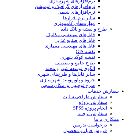
نرم‌افزارهای شهرسازی
نرم‌افزارهای گرافیک و انیمیشن
نرم‌افزارهای شیمی
سایر نرم افزارها
مهارت‌های کامپیوتری
طرح و نقشه و بانک داده
فایل‌های مهندسی مکانیک
فایل‌های صنایع غذایی
فایل‌های مهندسی معماری
نقشه GIS
نقشه اتوکد شهری
طرح جامع و تفصیلی
الگوی توسعه شهر و محله
سایر فایل‌ها و طرح‌های شهری
جزوه و پاورپوینت شهرسازی
طرح توجیهی و امکان سنجی
سفارش خدمات
سفارش طراحی سایت
سفارش پروژه
انجام پروژه SPSS
سفارش ترجمه
همکاری با ما
درخواست تدریس
فروش فایل و محصول