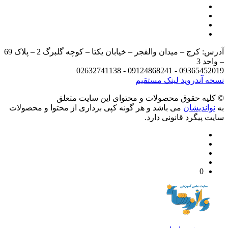
آدرس: کرج – میدان والفجر – خیابان یکتا – کوچه گلبرگ 2 – پلاک 69
د 3
09365452019 - 09124868241 - 
 آندروید
لینک مستقیم
يه حقوق محصولات و محتوای اين سایت متعلق
واندیشان
می باشد و هر گونه کپی برداری از محتوا و محصولات
 پیگرد قانونی دارد.
0