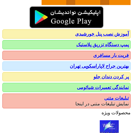
زش نصب پنل خورشیدی
 دستگاه تزریق پلاستیک
ت بار مسافری
رین جراح لاپاراسکوپی تهران
کردن دندان جلو
یندگی تعمیرات شیائومی
یغات متنی
یش تبلیغات متنی در اینجا
ولات ویژه