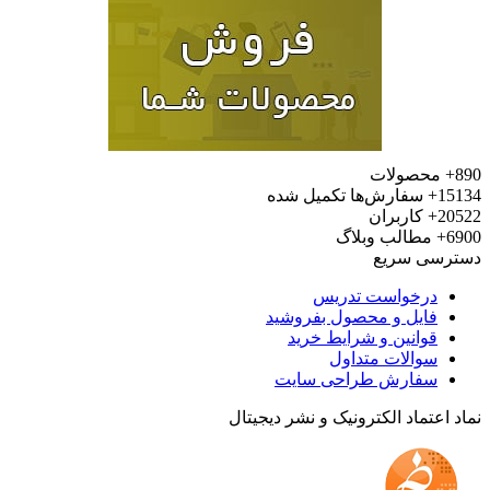
محصولات
15
سفارش‌ها تکمیل شده
20
کاربران
6
مطالب وبلاگ
رسی سریع
درخواست تدریس
فایل و محصول بفروشید
قوانین و شرایط خرید
سوالات متداول
سفارش طراحی سایت
 اعتماد الکترونیک و نشر دیجیتال