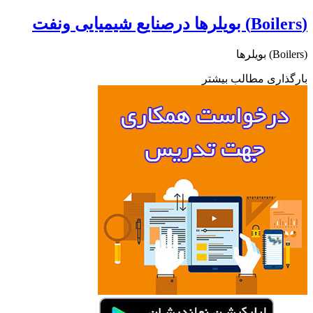
(Boilers) بویلرها درصنایع شیمیایی ونفت
(Boilers) بویلرها
بارگذاری مطالب بیشتر