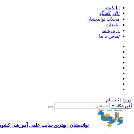
اپلیکیشن
تالار گفتگو
مجلات نواندیشان
تبلیغات
درباره ما
تماس با ما
ورود | ثبت‌نام
نواندیشان | بهترین سایت علمی آموزشی کشور