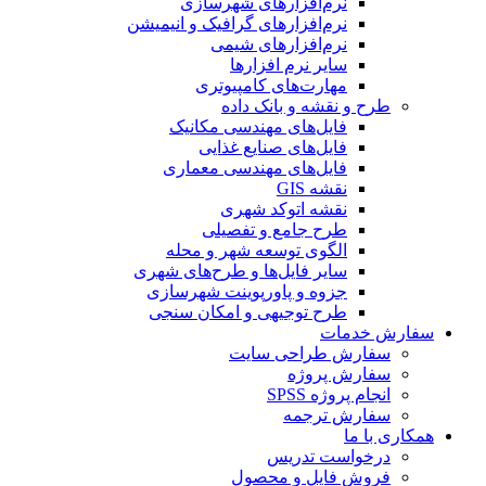
نرم‌افزارهای شهرسازی
نرم‌افزارهای گرافیک و انیمیشن
نرم‌افزارهای شیمی
سایر نرم افزارها
مهارت‌های کامپیوتری
طرح و نقشه و بانک داده
فایل‌های مهندسی مکانیک
فایل‌های صنایع غذایی
فایل‌های مهندسی معماری
نقشه GIS
نقشه اتوکد شهری
طرح جامع و تفصیلی
الگوی توسعه شهر و محله
سایر فایل‌ها و طرح‌های شهری
جزوه و پاورپوینت شهرسازی
طرح توجیهی و امکان سنجی
سفارش خدمات
سفارش طراحی سایت
سفارش پروژه
انجام پروژه SPSS
سفارش ترجمه
همکاری با ما
درخواست تدریس
فروش فایل و محصول