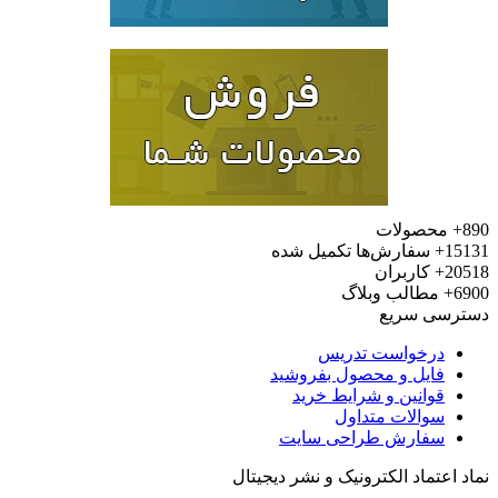
محصولات
15
سفارش‌ها تکمیل شده
20
کاربران
6
مطالب وبلاگ
رسی سریع
درخواست تدریس
فایل و محصول بفروشید
قوانین و شرایط خرید
سوالات متداول
سفارش طراحی سایت
 اعتماد الکترونیک و نشر دیجیتال