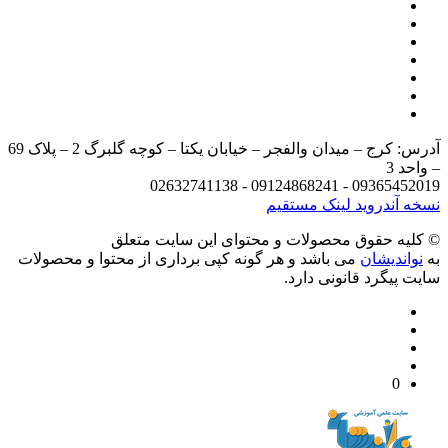
آدرس: کرج – میدان والفجر – خیابان یکتا – کوچه گلبرگ 2 – پلاک 69
د 3
09365452019 - 09124868241 - 
 آندروید
لینک مستقیم
يه حقوق محصولات و محتوای اين سایت متعلق
واندیشان
می باشد و هر گونه کپی برداری از محتوا و محصولات
 پیگرد قانونی دارد.
0