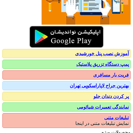
زش نصب پنل خورشیدی
 دستگاه تزریق پلاستیک
ت بار مسافری
رین جراح لاپاراسکوپی تهران
کردن دندان جلو
یندگی تعمیرات شیائومی
یغات متنی
یش تبلیغات متنی در اینجا
ولات ویژه