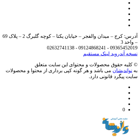
آدرس: کرج – میدان والفجر – خیابان یکتا – کوچه گلبرگ 2 – پلاک 69
د 3
09365452019 - 09124868241 - 
 آندروید
لینک مستقیم
يه حقوق محصولات و محتوای اين سایت متعلق
واندیشان
می باشد و هر گونه کپی برداری از محتوا و محصولات
 پیگرد قانونی دارد.
0