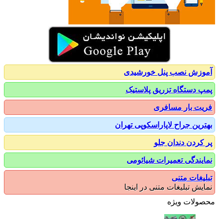
زش نصب پنل خورشیدی
 دستگاه تزریق پلاستیک
ت بار مسافری
رین جراح لاپاراسکوپی تهران
کردن دندان جلو
یندگی تعمیرات شیائومی
یغات متنی
یش تبلیغات متنی در اینجا
ولات ویژه