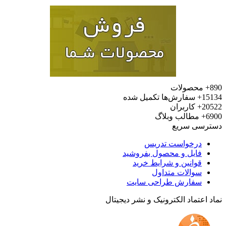
محصولات
15
سفارش‌ها تکمیل شده
20
کاربران
6
مطالب وبلاگ
رسی سریع
درخواست تدریس
فایل و محصول بفروشید
قوانین و شرایط خرید
سوالات متداول
سفارش طراحی سایت
 اعتماد الکترونیک و نشر دیجیتال