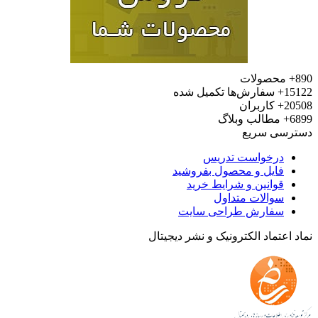
محصولات
15
سفارش‌ها تکمیل شده
20
کاربران
6
مطالب وبلاگ
رسی سریع
درخواست تدریس
فایل و محصول بفروشید
قوانین و شرایط خرید
سوالات متداول
سفارش طراحی سایت
 اعتماد الکترونیک و نشر دیجیتال