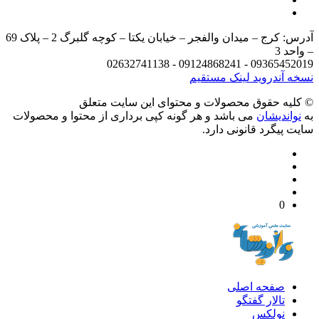
آدرس: کرج – میدان والفجر – خیابان یکتا – کوچه گلبرگ 2 – پلاک 69
د 3
09365452019 - 09124868241 - 
 آندروید
لینک مستقیم
يه حقوق محصولات و محتوای اين سایت متعلق
واندیشان
می باشد و هر گونه کپی برداری از محتوا و محصولات
 پیگرد قانونی دارد.
0
صفحه اصلی
تالار گفتگو
نولکس