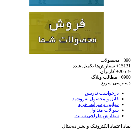
محصولات
15
سفارش‌ها تکمیل شده
20
کاربران
6
مطالب وبلاگ
رسی سریع
درخواست تدریس
فایل و محصول بفروشید
قوانین و شرایط خرید
سوالات متداول
سفارش طراحی سایت
 اعتماد الکترونیک و نشر دیجیتال