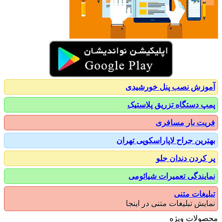
زش نصب پنل خورشیدی
 دستگاه تزریق پلاستیک
ت بار مسافری
رین جراح لاپاراسکوپی تهران
کردن دندان جلو
یندگی تعمیرات شیائومی
یغات متنی
یش تبلیغات متنی در اینجا
ولات ویژه