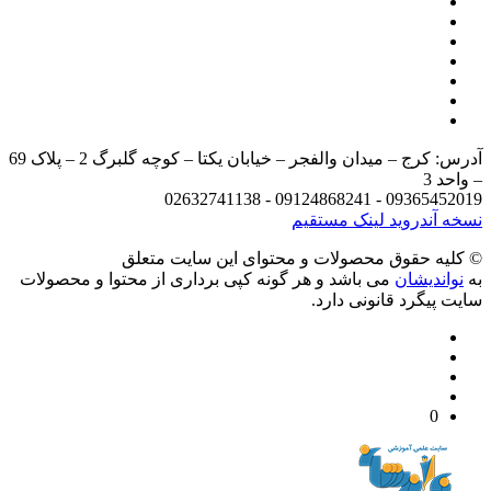
آدرس: کرج – میدان والفجر – خیابان یکتا – کوچه گلبرگ 2 – پلاک 69
د 3
09365452019 - 09124868241 - 
 آندروید
لینک مستقیم
يه حقوق محصولات و محتوای اين سایت متعلق
واندیشان
می باشد و هر گونه کپی برداری از محتوا و محصولات
 پیگرد قانونی دارد.
0