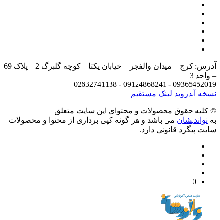
آدرس: کرج – میدان والفجر – خیابان یکتا – کوچه گلبرگ 2 – پلاک 69
د 3
09365452019 - 09124868241 - 
 آندروید
لینک مستقیم
يه حقوق محصولات و محتوای اين سایت متعلق
واندیشان
می باشد و هر گونه کپی برداری از محتوا و محصولات
 پیگرد قانونی دارد.
0