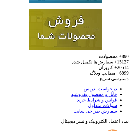
محصولات
15
سفارش‌ها تکمیل شده
20
کاربران
6
مطالب وبلاگ
رسی سریع
درخواست تدریس
فایل و محصول بفروشید
قوانین و شرایط خرید
سوالات متداول
سفارش طراحی سایت
 اعتماد الکترونیک و نشر دیجیتال