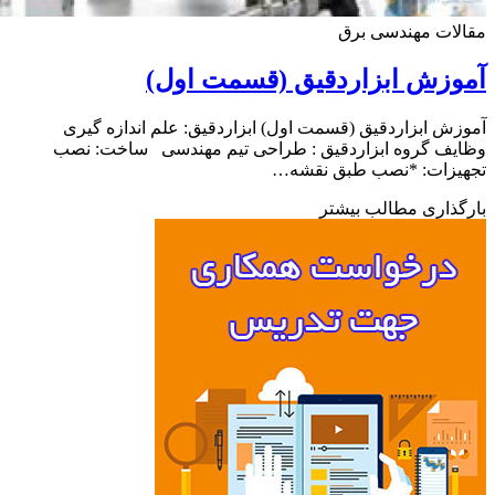
ات مهندسی برق
زش ابزاردقیق (قسمت اول)
ش ابزاردقیق (قسمت اول) ابزاردقیق: علم اندازه گیری
یف گروه ابزاردقیق : طراحی تیم مهندسی ساخت: نصب
یزات: *نصب طبق نقشه…
ذاری مطالب بیشتر