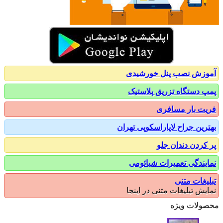
زش نصب پنل خورشیدی
 دستگاه تزریق پلاستیک
ت بار مسافری
رین جراح لاپاراسکوپی تهران
کردن دندان جلو
یندگی تعمیرات شیائومی
یغات متنی
یش تبلیغات متنی در اینجا
ولات ویژه