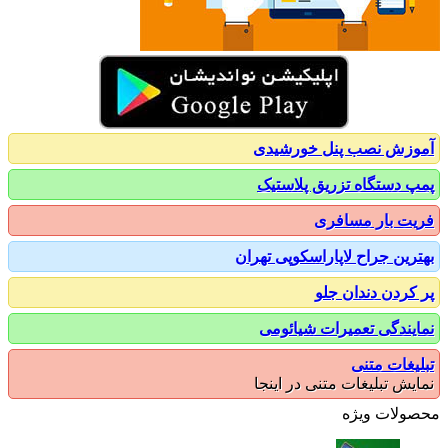
زش نصب پنل خورشیدی
 دستگاه تزریق پلاستیک
ت بار مسافری
رین جراح لاپاراسکوپی تهران
کردن دندان جلو
یندگی تعمیرات شیائومی
یغات متنی
یش تبلیغات متنی در اینجا
ولات ویژه