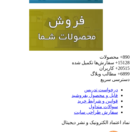
محصولات
15
سفارش‌ها تکمیل شده
20
کاربران
6
مطالب وبلاگ
رسی سریع
درخواست تدریس
فایل و محصول بفروشید
قوانین و شرایط خرید
سوالات متداول
سفارش طراحی سایت
 اعتماد الکترونیک و نشر دیجیتال