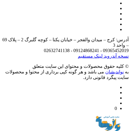
آدرس: کرج – میدان والفجر – خیابان یکتا – کوچه گلبرگ 2 – پلاک 69
د 3
09365452019 - 09124868241 - 
 آندروید
لینک مستقیم
يه حقوق محصولات و محتوای اين سایت متعلق
واندیشان
می باشد و هر گونه کپی برداری از محتوا و محصولات
 پیگرد قانونی دارد.
0