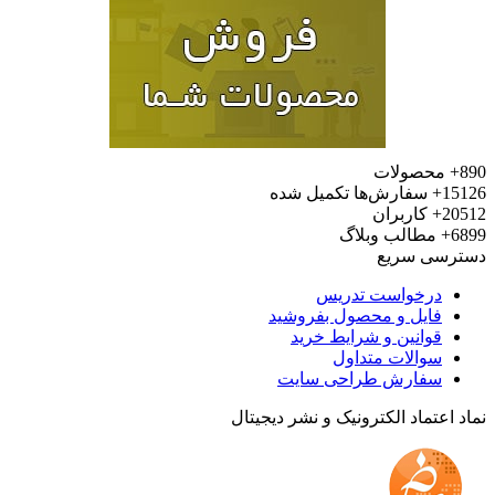
محصولات
15
سفارش‌ها تکمیل شده
20
کاربران
6
مطالب وبلاگ
رسی سریع
درخواست تدریس
فایل و محصول بفروشید
قوانین و شرایط خرید
سوالات متداول
سفارش طراحی سایت
 اعتماد الکترونیک و نشر دیجیتال