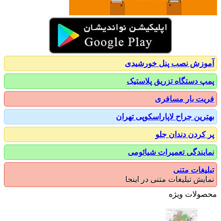
زش نصب پنل خورشیدی
 دستگاه تزریق پلاستیک
ت بار مسافری
رین جراح لاپاراسکوپی تهران
کردن دندان جلو
یندگی تعمیرات شیائومی
یغات متنی
یش تبلیغات متنی در اینجا
ولات ویژه