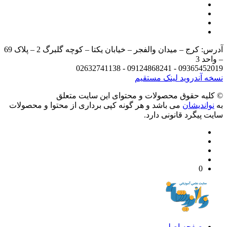
آدرس: کرج – میدان والفجر – خیابان یکتا – کوچه گلبرگ 2 – پلاک 69
د 3
09365452019 - 09124868241 - 
 آندروید
لینک مستقیم
يه حقوق محصولات و محتوای اين سایت متعلق
واندیشان
می باشد و هر گونه کپی برداری از محتوا و محصولات
 پیگرد قانونی دارد.
0
صفحه اصلی