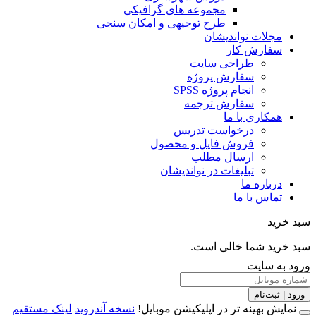
مجموعه های گرافیکی
طرح توجیهی و امکان سنجی
مجلات نواندیشان
سفارش کار
طراحی سایت
سفارش پروژه
انجام پروژه SPSS
سفارش ترجمه
همکاری با ما
درخواست تدریس
فروش فایل و محصول
ارسال مطلب
تبلیغات در نواندیشان
درباره ما
تماس با ما
خرید
خرید شما خالی است.
 به سایت
 | ثبت‌نام
مایش بهینه تر در اپلیکیشن موبایل!
نسخه آندروید
لینک مستقیم