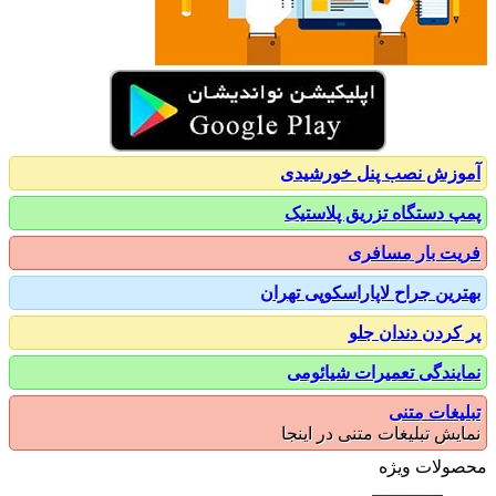
زش نصب پنل خورشیدی
 دستگاه تزریق پلاستیک
ت بار مسافری
رین جراح لاپاراسکوپی تهران
کردن دندان جلو
یندگی تعمیرات شیائومی
یغات متنی
یش تبلیغات متنی در اینجا
ولات ویژه