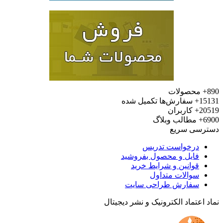
محصولات
15
سفارش‌ها تکمیل شده
20
کاربران
6
مطالب وبلاگ
رسی سریع
درخواست تدریس
فایل و محصول بفروشید
قوانین و شرایط خرید
سوالات متداول
سفارش طراحی سایت
 اعتماد الکترونیک و نشر دیجیتال