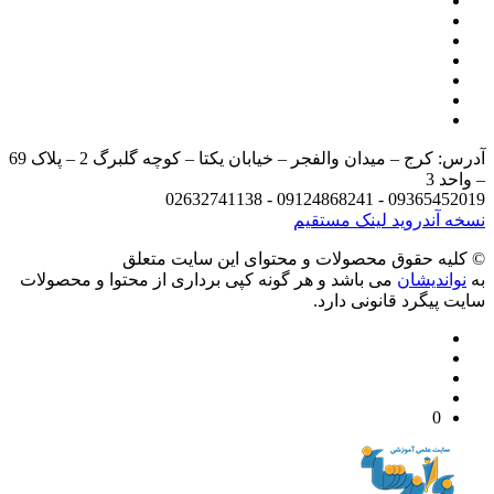
آدرس: کرج – میدان والفجر – خیابان یکتا – کوچه گلبرگ 2 – پلاک 69
د 3
09365452019 - 09124868241 - 
 آندروید
لینک مستقیم
يه حقوق محصولات و محتوای اين سایت متعلق
واندیشان
می باشد و هر گونه کپی برداری از محتوا و محصولات
 پیگرد قانونی دارد.
0