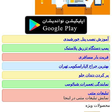
زش نصب پنل خورشیدی
 دستگاه تزریق پلاستیک
ت بار مسافری
رین جراح لاپاراسکوپی تهران
کردن دندان جلو
یندگی تعمیرات شیائومی
یغات متنی
یش تبلیغات متنی در اینجا
ولات ویژه