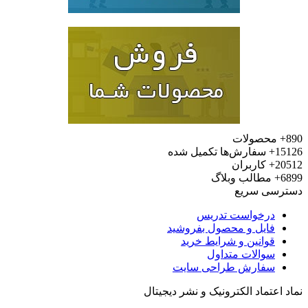
محصولات
15
سفارش‌ها تکمیل شده
20
کاربران
6
مطالب وبلاگ
رسی سریع
درخواست تدریس
فایل و محصول بفروشید
قوانین و شرایط خرید
سوالات متداول
سفارش طراحی سایت
 اعتماد الکترونیک و نشر دیجیتال