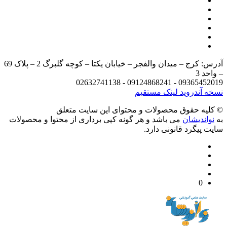
آدرس: کرج – میدان والفجر – خیابان یکتا – کوچه گلبرگ 2 – پلاک 69
د 3
09365452019 - 09124868241 - 
 آندروید
لینک مستقیم
يه حقوق محصولات و محتوای اين سایت متعلق
واندیشان
می باشد و هر گونه کپی برداری از محتوا و محصولات
 پیگرد قانونی دارد.
0