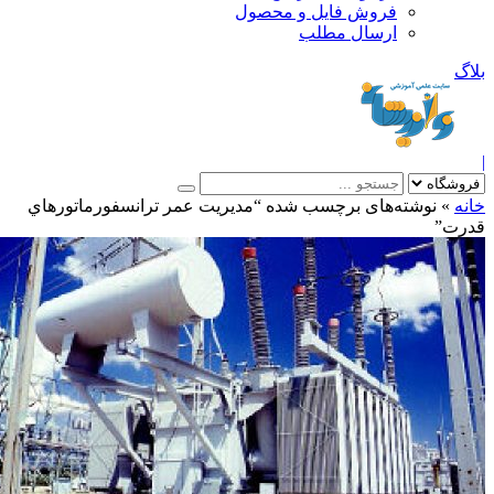
فروش فایل و محصول
ارسال مطلب
»
نوشته‌های برچسب شده “مديريت عمر ترانسفورماتورهاي
ت”