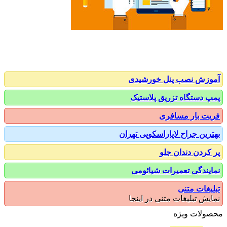
زش نصب پنل خورشیدی
 دستگاه تزریق پلاستیک
ت بار مسافری
رین جراح لاپاراسکوپی تهران
کردن دندان جلو
یندگی تعمیرات شیائومی
یغات متنی
یش تبلیغات متنی در اینجا
ولات ویژه