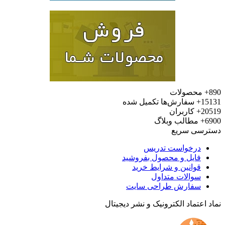
محصولات
15
سفارش‌ها تکمیل شده
20
کاربران
6
مطالب وبلاگ
رسی سریع
درخواست تدریس
فایل و محصول بفروشید
قوانین و شرایط خرید
سوالات متداول
سفارش طراحی سایت
 اعتماد الکترونیک و نشر دیجیتال