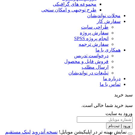
مجموعه های گرافیکی
طرح توجیهی و امکان سنجی
مجلات نواندیشان
سفارش کار
طراحی سایت
سفارش پروژه
انجام پروژه SPSS
سفارش ترجمه
همکاری با ما
درخواست تدریس
فروش فایل و محصول
ارسال مطلب
تبلیغات در نواندیشان
درباره ما
تماس با ما
خرید
خرید شما خالی است.
 به سایت
 | ثبت‌نام
مایش بهینه تر در اپلیکیشن موبایل!
نسخه آندروید
لینک مستقیم