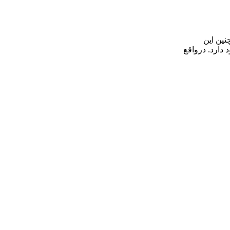
یم. همچنین این
مود دارد. درواقع