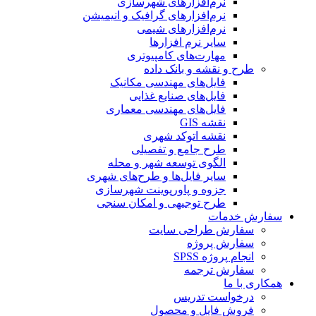
نرم‌افزارهای شهرسازی
نرم‌افزارهای گرافیک و انیمیشن
نرم‌افزارهای شیمی
سایر نرم افزارها
مهارت‌های کامپیوتری
طرح و نقشه و بانک داده
فایل‌های مهندسی مکانیک
فایل‌های صنایع غذایی
فایل‌های مهندسی معماری
نقشه GIS
نقشه اتوکد شهری
طرح جامع و تفصیلی
الگوی توسعه شهر و محله
سایر فایل‌ها و طرح‌های شهری
جزوه و پاورپوینت شهرسازی
طرح توجیهی و امکان سنجی
سفارش خدمات
سفارش طراحی سایت
سفارش پروژه
انجام پروژه SPSS
سفارش ترجمه
همکاری با ما
درخواست تدریس
فروش فایل و محصول