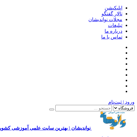
اپلیکیشن
تالار گفتگو
مجلات نواندیشان
تبلیغات
درباره ما
تماس با ما
ورود | ثبت‌نام
نواندیشان | بهترین سایت علمی آموزشی کشور