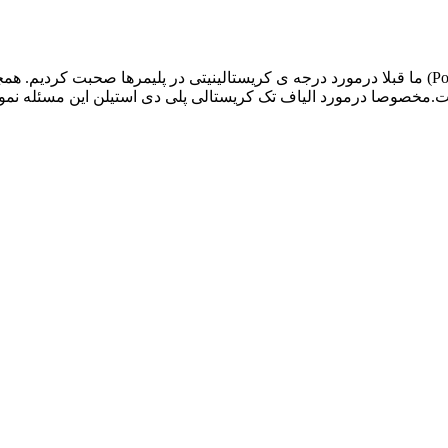
الیاف تک کریستال پلی دی استیلن ( Polydiacetylene Single Crystal fiber) ما قبلا درمورد درجه ی کریستالینیتی در پلیمرها صحبت کرد
% کریستالی بسیار مشکل است.مخصوصا درمورد الیاف تک کریستالی پلی دی استیلن این مسئله ن