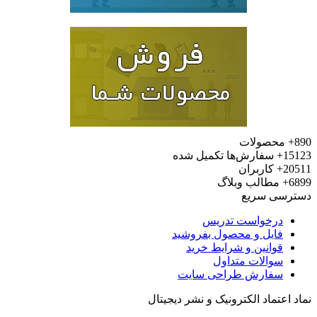
محصولات
15
سفارش‌ها تکمیل شده
20
کاربران
6
مطالب وبلاگ
رسی سریع
درخواست تدریس
فایل و محصول بفروشید
قوانین و شرایط خرید
سوالات متداول
سفارش طراحی سایت
 اعتماد الکترونیک و نشر دیجیتال