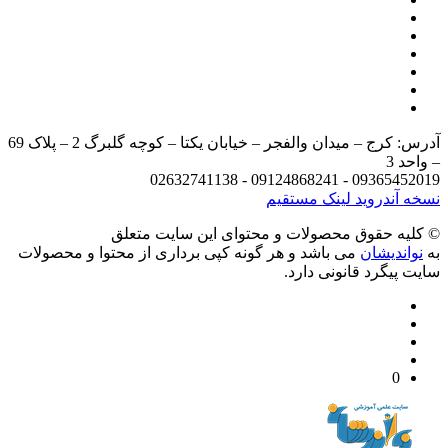
آدرس: کرج – میدان والفجر – خیابان یکتا – کوچه گلبرگ 2 – پلاک 69
د 3
09365452019 - 09124868241 - 
 آندروید
لینک مستقیم
يه حقوق محصولات و محتوای اين سایت متعلق
واندیشان
می باشد و هر گونه کپی برداری از محتوا و محصولات
 پیگرد قانونی دارد.
0