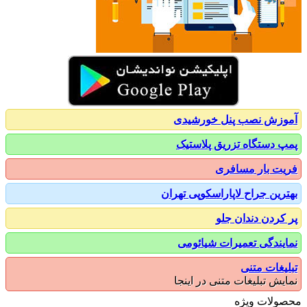
زش نصب پنل خورشیدی
 دستگاه تزریق پلاستیک
ت بار مسافری
رین جراح لاپاراسکوپی تهران
کردن دندان جلو
یندگی تعمیرات شیائومی
یغات متنی
یش تبلیغات متنی در اینجا
ولات ویژه