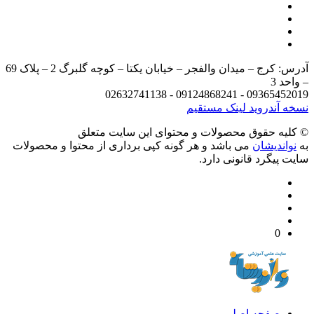
آدرس: کرج – میدان والفجر – خیابان یکتا – کوچه گلبرگ 2 – پلاک 69
د 3
09365452019 - 09124868241 - 
 آندروید
لینک مستقیم
يه حقوق محصولات و محتوای اين سایت متعلق
واندیشان
می باشد و هر گونه کپی برداری از محتوا و محصولات
 پیگرد قانونی دارد.
0
صفحه اصلی