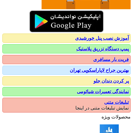
زش نصب پنل خورشیدی
 دستگاه تزریق پلاستیک
ت بار مسافری
رین جراح لاپاراسکوپی تهران
کردن دندان جلو
یندگی تعمیرات شیائومی
یغات متنی
یش تبلیغات متنی در اینجا
ولات ویژه