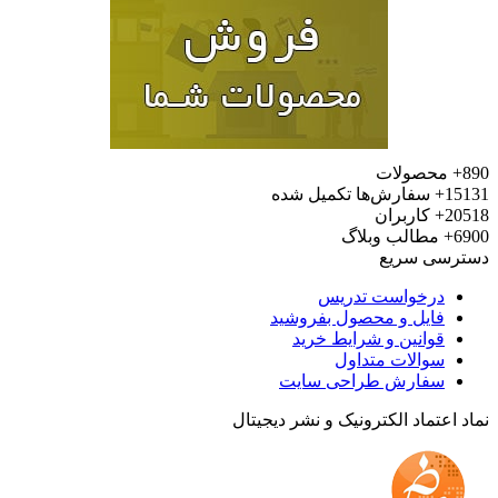
محصولات
15
سفارش‌ها تکمیل شده
20
کاربران
6
مطالب وبلاگ
رسی سریع
درخواست تدریس
فایل و محصول بفروشید
قوانین و شرایط خرید
سوالات متداول
سفارش طراحی سایت
 اعتماد الکترونیک و نشر دیجیتال