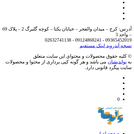
آدرس: کرج – میدان والفجر – خیابان یکتا – کوچه گلبرگ 2 – پلاک 69
د 3
09365452019 - 09124868241 - 
 آندروید
لینک مستقیم
يه حقوق محصولات و محتوای اين سایت متعلق
واندیشان
می باشد و هر گونه کپی برداری از محتوا و محصولات
 پیگرد قانونی دارد.
0
صفحه اصلی