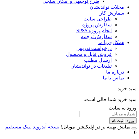
طرح توجیهی و امکان سنجی
مجلات نواندیشان
سفارش کار
طراحی سایت
سفارش پروژه
انجام پروژه SPSS
سفارش ترجمه
همکاری با ما
درخواست تدریس
فروش فایل و محصول
ارسال مطلب
تبلیغات در نواندیشان
درباره ما
تماس با ما
خرید
خرید شما خالی است.
 به سایت
 | ثبت‌نام
مایش بهینه تر در اپلیکیشن موبایل!
نسخه آندروید
لینک مستقیم