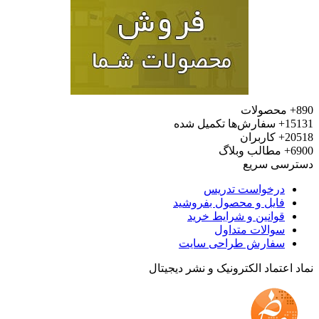
محصولات
15
سفارش‌ها تکمیل شده
20
کاربران
6
مطالب وبلاگ
رسی سریع
درخواست تدریس
فایل و محصول بفروشید
قوانین و شرایط خرید
سوالات متداول
سفارش طراحی سایت
 اعتماد الکترونیک و نشر دیجیتال