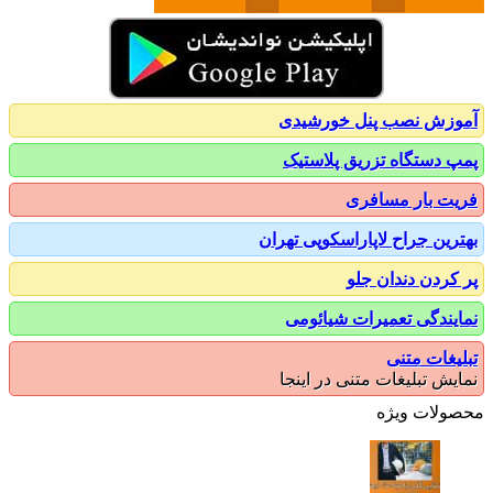
زش نصب پنل خورشیدی
 دستگاه تزریق پلاستیک
ت بار مسافری
رین جراح لاپاراسکوپی تهران
کردن دندان جلو
یندگی تعمیرات شیائومی
یغات متنی
یش تبلیغات متنی در اینجا
ولات ویژه