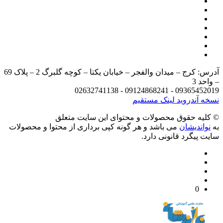
آدرس: کرج – میدان والفجر – خیابان یکتا – کوچه گلبرگ 2 – پلاک 69
د 3
09365452019 - 09124868241 - 
 آندروید
لینک مستقیم
يه حقوق محصولات و محتوای اين سایت متعلق
واندیشان
می باشد و هر گونه کپی برداری از محتوا و محصولات
 پیگرد قانونی دارد.
0