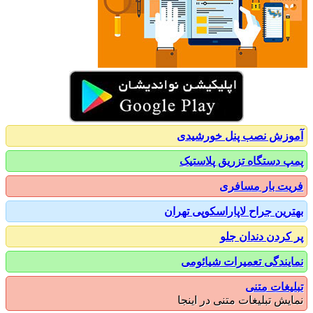
زش نصب پنل خورشیدی
 دستگاه تزریق پلاستیک
ت بار مسافری
رین جراح لاپاراسکوپی تهران
کردن دندان جلو
یندگی تعمیرات شیائومی
یغات متنی
یش تبلیغات متنی در اینجا