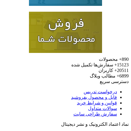
محصولات
15
سفارش‌ها تکمیل شده
20
کاربران
6
مطالب وبلاگ
رسی سریع
درخواست تدریس
فایل و محصول بفروشید
قوانین و شرایط خرید
سوالات متداول
سفارش طراحی سایت
 اعتماد الکترونیک و نشر دیجیتال