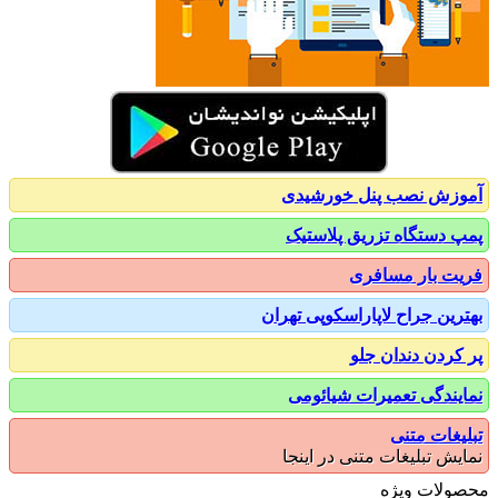
زش نصب پنل خورشیدی
 دستگاه تزریق پلاستیک
ت بار مسافری
رین جراح لاپاراسکوپی تهران
کردن دندان جلو
یندگی تعمیرات شیائومی
یغات متنی
یش تبلیغات متنی در اینجا
ولات ویژه