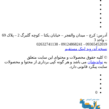
آدرس: کرج – میدان والفجر – خیابان یکتا – کوچه گلبرگ 2 – پلاک 69
د 3
09365452019 - 09124868241 - 
 آندروید
لینک مستقیم
يه حقوق محصولات و محتوای اين سایت متعلق
واندیشان
می باشد و هر گونه کپی برداری از محتوا و محصولات
 پیگرد قانونی دارد.
0