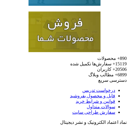
محصولات
15
سفارش‌ها تکمیل شده
20
کاربران
6
مطالب وبلاگ
رسی سریع
درخواست تدریس
فایل و محصول بفروشید
قوانین و شرایط خرید
سوالات متداول
سفارش طراحی سایت
 اعتماد الکترونیک و نشر دیجیتال