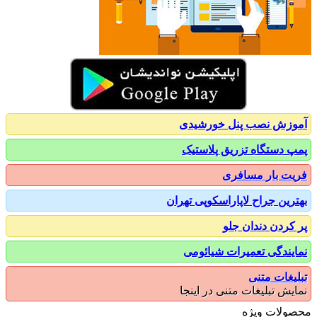
زش نصب پنل خورشیدی
 دستگاه تزریق پلاستیک
ت بار مسافری
رین جراح لاپاراسکوپی تهران
کردن دندان جلو
یندگی تعمیرات شیائومی
یغات متنی
یش تبلیغات متنی در اینجا
ولات ویژه