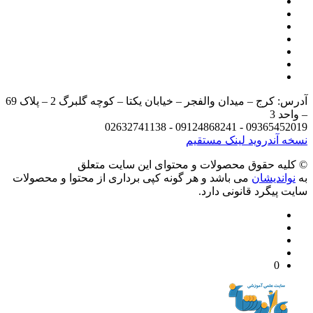
آدرس: کرج – میدان والفجر – خیابان یکتا – کوچه گلبرگ 2 – پلاک 69
د 3
09365452019 - 09124868241 - 
 آندروید
لینک مستقیم
يه حقوق محصولات و محتوای اين سایت متعلق
واندیشان
می باشد و هر گونه کپی برداری از محتوا و محصولات
 پیگرد قانونی دارد.
0