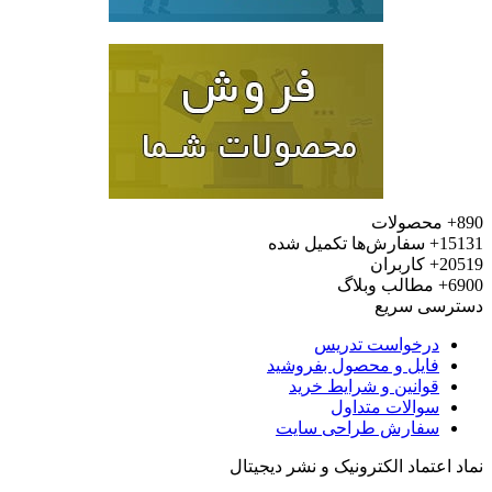
محصولات
15
سفارش‌ها تکمیل شده
20
کاربران
6
مطالب وبلاگ
رسی سریع
درخواست تدریس
فایل و محصول بفروشید
قوانین و شرایط خرید
سوالات متداول
سفارش طراحی سایت
 اعتماد الکترونیک و نشر دیجیتال