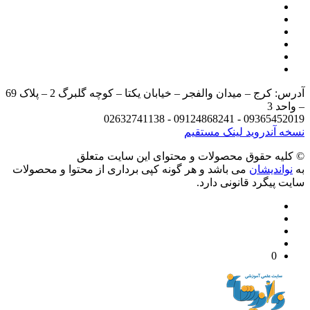
آدرس: کرج – میدان والفجر – خیابان یکتا – کوچه گلبرگ 2 – پلاک 69
د 3
09365452019 - 09124868241 - 
 آندروید
لینک مستقیم
يه حقوق محصولات و محتوای اين سایت متعلق
واندیشان
می باشد و هر گونه کپی برداری از محتوا و محصولات
 پیگرد قانونی دارد.
0