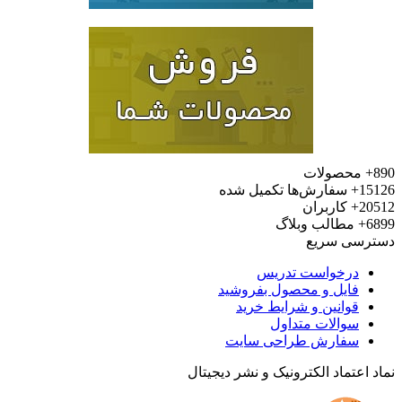
محصولات
15
سفارش‌ها تکمیل شده
20
کاربران
6
مطالب وبلاگ
رسی سریع
درخواست تدریس
فایل و محصول بفروشید
قوانین و شرایط خرید
سوالات متداول
سفارش طراحی سایت
 اعتماد الکترونیک و نشر دیجیتال