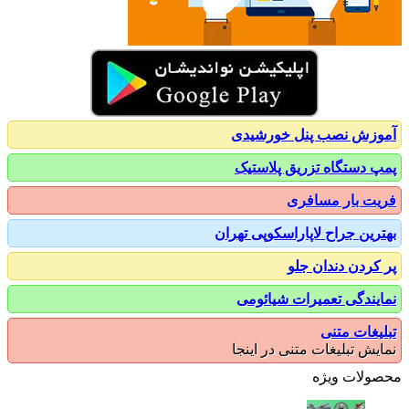
زش نصب پنل خورشیدی
 دستگاه تزریق پلاستیک
ت بار مسافری
رین جراح لاپاراسکوپی تهران
کردن دندان جلو
یندگی تعمیرات شیائومی
یغات متنی
یش تبلیغات متنی در اینجا
ولات ویژه