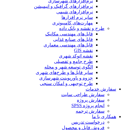
نرم‌افزارهای شهرسازی
نرم‌افزارهای گرافیک و انیمیشن
نرم‌افزارهای شیمی
سایر نرم افزارها
مهارت‌های کامپیوتری
طرح و نقشه و بانک داده
فایل‌های مهندسی مکانیک
فایل‌های صنایع غذایی
فایل‌های مهندسی معماری
نقشه GIS
نقشه اتوکد شهری
طرح جامع و تفصیلی
الگوی توسعه شهر و محله
سایر فایل‌ها و طرح‌های شهری
جزوه و پاورپوینت شهرسازی
طرح توجیهی و امکان سنجی
سفارش خدمات
سفارش طراحی سایت
سفارش پروژه
انجام پروژه SPSS
سفارش ترجمه
همکاری با ما
درخواست تدریس
فروش فایل و محصول