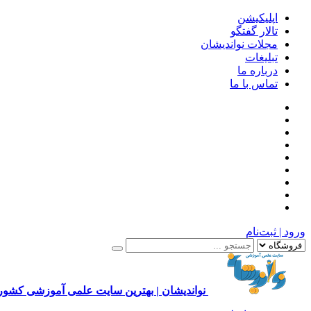
اپلیکیشن
تالار گفتگو
مجلات نواندیشان
تبلیغات
درباره ما
تماس با ما
ورود | ثبت‌نام
نواندیشان | بهترین سایت علمی آموزشی کشور