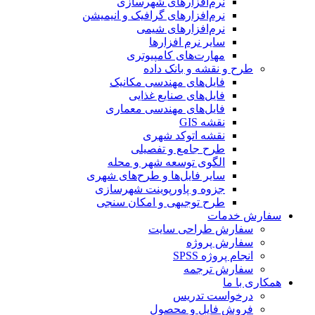
نرم‌افزارهای شهرسازی
نرم‌افزارهای گرافیک و انیمیشن
نرم‌افزارهای شیمی
سایر نرم افزارها
مهارت‌های کامپیوتری
طرح و نقشه و بانک داده
فایل‌های مهندسی مکانیک
فایل‌های صنایع غذایی
فایل‌های مهندسی معماری
نقشه GIS
نقشه اتوکد شهری
طرح جامع و تفصیلی
الگوی توسعه شهر و محله
سایر فایل‌ها و طرح‌های شهری
جزوه و پاورپوینت شهرسازی
طرح توجیهی و امکان سنجی
سفارش خدمات
سفارش طراحی سایت
سفارش پروژه
انجام پروژه SPSS
سفارش ترجمه
همکاری با ما
درخواست تدریس
فروش فایل و محصول