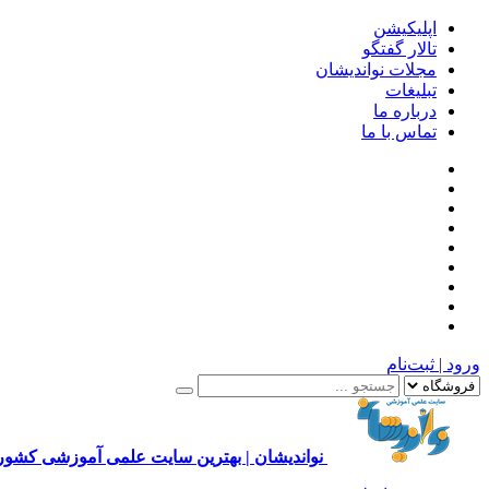
اپلیکیشن
تالار گفتگو
مجلات نواندیشان
تبلیغات
درباره ما
تماس با ما
ورود | ثبت‌نام
نواندیشان | بهترین سایت علمی آموزشی کشور