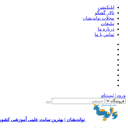
اپلیکیشن
تالار گفتگو
مجلات نواندیشان
تبلیغات
درباره ما
تماس با ما
ورود | ثبت‌نام
نواندیشان | بهترین سایت علمی آموزشی کشور