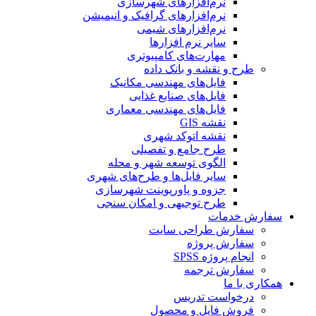
نرم‌افزارهای شهرسازی
نرم‌افزارهای گرافیک و انیمیشن
نرم‌افزارهای شیمی
سایر نرم افزارها
مهارت‌های کامپیوتری
طرح و نقشه و بانک داده
فایل‌های مهندسی مکانیک
فایل‌های صنایع غذایی
فایل‌های مهندسی معماری
نقشه GIS
نقشه اتوکد شهری
طرح جامع و تفصیلی
الگوی توسعه شهر و محله
سایر فایل‌ها و طرح‌های شهری
جزوه و پاورپوینت شهرسازی
طرح توجیهی و امکان سنجی
سفارش خدمات
سفارش طراحی سایت
سفارش پروژه
انجام پروژه SPSS
سفارش ترجمه
همکاری با ما
درخواست تدریس
فروش فایل و محصول