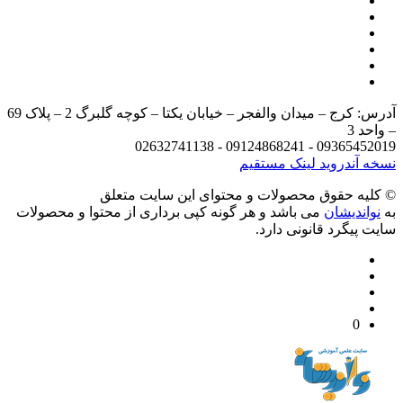
آدرس: کرج – میدان والفجر – خیابان یکتا – کوچه گلبرگ 2 – پلاک 69
د 3
09365452019 - 09124868241 - 
 آندروید
لینک مستقیم
يه حقوق محصولات و محتوای اين سایت متعلق
واندیشان
می باشد و هر گونه کپی برداری از محتوا و محصولات
 پیگرد قانونی دارد.
0