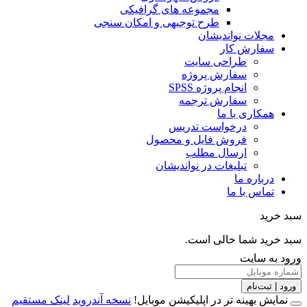
مجموعه های گرافیکی
طرح توجیهی و امکان سنجی
مجلات نواندیشان
سفارش کار
طراحی سایت
سفارش پروژه
انجام پروژه SPSS
سفارش ترجمه
همکاری با ما
درخواست تدریس
فروش فایل و محصول
ارسال مطلب
تبلیغات در نواندیشان
درباره ما
تماس با ما
خرید
خرید شما خالی است.
 به سایت
 | ثبت‌نام
مایش بهینه تر در اپلیکیشن موبایل!
نسخه آندروید
لینک مستقیم