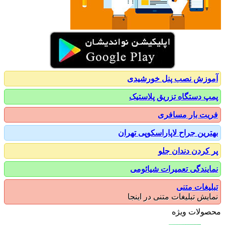
زش نصب پنل خورشیدی
 دستگاه تزریق پلاستیک
ت بار مسافری
رین جراح لاپاراسکوپی تهران
کردن دندان جلو
یندگی تعمیرات شیائومی
یغات متنی
یش تبلیغات متنی در اینجا
ولات ویژه