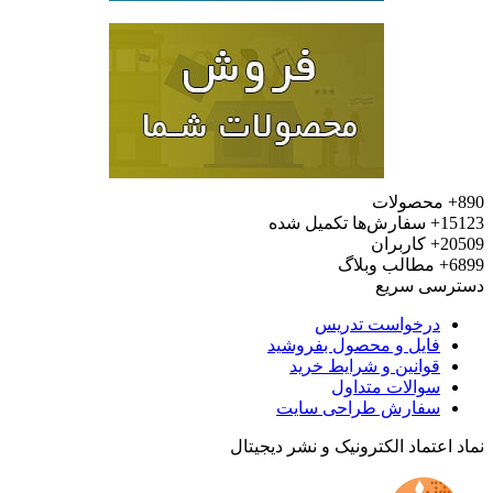
محصولات
15
سفارش‌ها تکمیل شده
20
کاربران
6
مطالب وبلاگ
رسی سریع
درخواست تدریس
فایل و محصول بفروشید
قوانین و شرایط خرید
سوالات متداول
سفارش طراحی سایت
 اعتماد الکترونیک و نشر دیجیتال