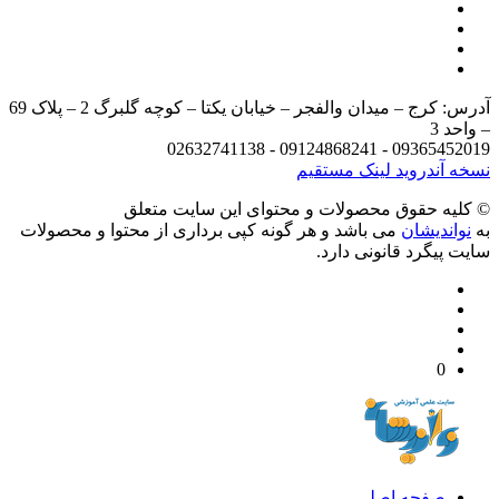
آدرس: کرج – میدان والفجر – خیابان یکتا – کوچه گلبرگ 2 – پلاک 69
د 3
09365452019 - 09124868241 - 
 آندروید
لینک مستقیم
يه حقوق محصولات و محتوای اين سایت متعلق
واندیشان
می باشد و هر گونه کپی برداری از محتوا و محصولات
 پیگرد قانونی دارد.
0
صفحه اصلی