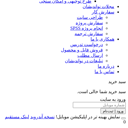
طرح توجیهی و امکان سنجی
مجلات نواندیشان
سفارش کار
طراحی سایت
سفارش پروژه
انجام پروژه SPSS
سفارش ترجمه
همکاری با ما
درخواست تدریس
فروش فایل و محصول
ارسال مطلب
تبلیغات در نواندیشان
درباره ما
تماس با ما
خرید
خرید شما خالی است.
 به سایت
 | ثبت‌نام
مایش بهینه تر در اپلیکیشن موبایل!
نسخه آندروید
لینک مستقیم