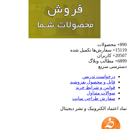
محصولات
15
سفارش‌ها تکمیل شده
20
کاربران
6
مطالب وبلاگ
رسی سریع
درخواست تدریس
فایل و محصول بفروشید
قوانین و شرایط خرید
سوالات متداول
سفارش طراحی سایت
 اعتماد الکترونیک و نشر دیجیتال