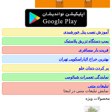
زش نصب پنل خورشیدی
 دستگاه تزریق پلاستیک
ت بار مسافری
رین جراح لاپاراسکوپی تهران
کردن دندان جلو
یندگی تعمیرات شیائومی
یغات متنی
یش تبلیغات متنی در اینجا
ولات ویژه