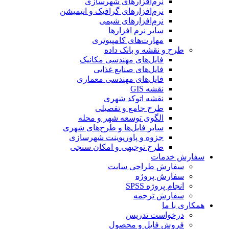
نرم‌افزارهای شهرسازی
نرم‌افزارهای گرافیک و انیمیشن
نرم‌افزارهای شیمی
سایر نرم افزارها
مهارت‌های کامپیوتری
طرح و نقشه و بانک داده
فایل‌های مهندسی مکانیک
فایل‌های صنایع غذایی
فایل‌های مهندسی معماری
نقشه GIS
نقشه اتوکد شهری
طرح جامع و تفصیلی
الگوی توسعه شهر و محله
سایر فایل‌ها و طرح‌های شهری
جزوه و پاورپوینت شهرسازی
طرح توجیهی و امکان سنجی
سفارش خدمات
سفارش طراحی سایت
سفارش پروژه
انجام پروژه SPSS
سفارش ترجمه
همکاری با ما
درخواست تدریس
فروش فایل و محصول