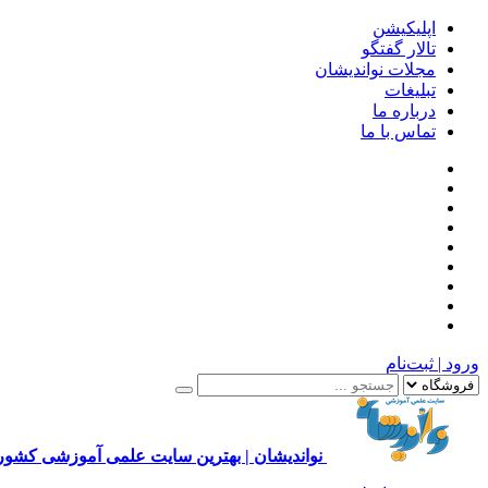
اپلیکیشن
تالار گفتگو
مجلات نواندیشان
تبلیغات
درباره ما
تماس با ما
ورود | ثبت‌نام
نواندیشان | بهترین سایت علمی آموزشی کشور