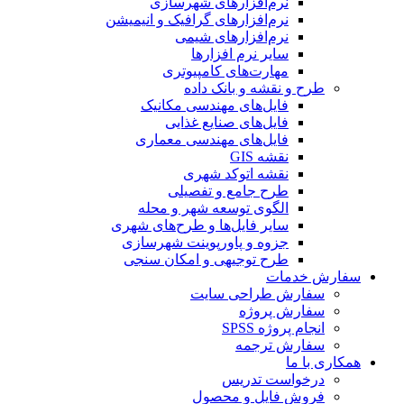
نرم‌افزارهای شهرسازی
نرم‌افزارهای گرافیک و انیمیشن
نرم‌افزارهای شیمی
سایر نرم افزارها
مهارت‌های کامپیوتری
طرح و نقشه و بانک داده
فایل‌های مهندسی مکانیک
فایل‌های صنایع غذایی
فایل‌های مهندسی معماری
نقشه GIS
نقشه اتوکد شهری
طرح جامع و تفصیلی
الگوی توسعه شهر و محله
سایر فایل‌ها و طرح‌های شهری
جزوه و پاورپوینت شهرسازی
طرح توجیهی و امکان سنجی
سفارش خدمات
سفارش طراحی سایت
سفارش پروژه
انجام پروژه SPSS
سفارش ترجمه
همکاری با ما
درخواست تدریس
فروش فایل و محصول