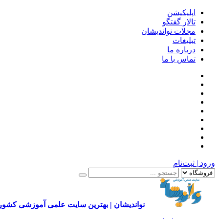
اپلیکیشن
تالار گفتگو
مجلات نواندیشان
تبلیغات
درباره ما
تماس با ما
ورود | ثبت‌نام
نواندیشان | بهترین سایت علمی آموزشی کشور