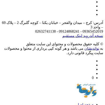
آدرس: کرج – میدان والفجر – خیابان یکتا – کوچه گلبرگ 2 – پلاک 69
د 3
09365452019 - 09124868241 - 
 آندروید
لینک مستقیم
يه حقوق محصولات و محتوای اين سایت متعلق
واندیشان
می باشد و هر گونه کپی برداری از محتوا و محصولات
 پیگرد قانونی دارد.
0
صفحه اصلی