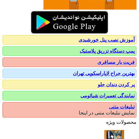
زش نصب پنل خورشیدی
 دستگاه تزریق پلاستیک
ت بار مسافری
رین جراح لاپاراسکوپی تهران
کردن دندان جلو
یندگی تعمیرات شیائومی
یغات متنی
یش تبلیغات متنی در اینجا
ولات ویژه