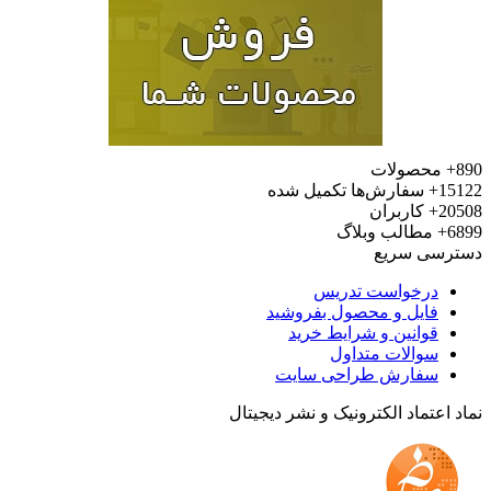
محصولات
15
سفارش‌ها تکمیل شده
20
کاربران
6
مطالب وبلاگ
رسی سریع
درخواست تدریس
فایل و محصول بفروشید
قوانین و شرایط خرید
سوالات متداول
سفارش طراحی سایت
 اعتماد الکترونیک و نشر دیجیتال