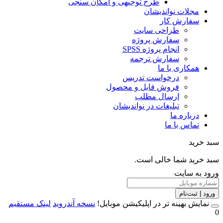
طرح توجیهی و امکان سنجی
مجلات نواندیشان
سفارش کار
طراحی سایت
سفارش پروژه
انجام پروژه SPSS
سفارش ترجمه
همکاری با ما
درخواست تدریس
فروش فایل و محصول
ارسال مطلب
تبلیغات در نواندیشان
درباره ما
تماس با ما
خرید
خرید شما خالی است.
 به سایت
 | ثبت‌نام
مایش بهینه تر در اپلیکیشن موبایل!
نسخه آندروید
لینک مستقیم