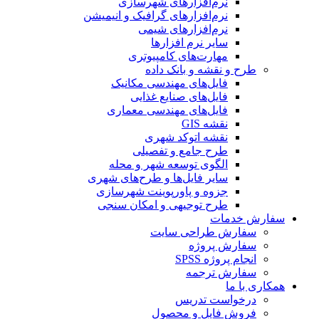
نرم‌افزارهای شهرسازی
نرم‌افزارهای گرافیک و انیمیشن
نرم‌افزارهای شیمی
سایر نرم افزارها
مهارت‌های کامپیوتری
طرح و نقشه و بانک داده
فایل‌های مهندسی مکانیک
فایل‌های صنایع غذایی
فایل‌های مهندسی معماری
نقشه GIS
نقشه اتوکد شهری
طرح جامع و تفصیلی
الگوی توسعه شهر و محله
سایر فایل‌ها و طرح‌های شهری
جزوه و پاورپوینت شهرسازی
طرح توجیهی و امکان سنجی
سفارش خدمات
سفارش طراحی سایت
سفارش پروژه
انجام پروژه SPSS
سفارش ترجمه
همکاری با ما
درخواست تدریس
فروش فایل و محصول