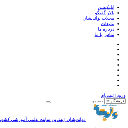
اپلیکیشن
تالار گفتگو
مجلات نواندیشان
تبلیغات
درباره ما
تماس با ما
ورود | ثبت‌نام
نواندیشان | بهترین سایت علمی آموزشی کشور