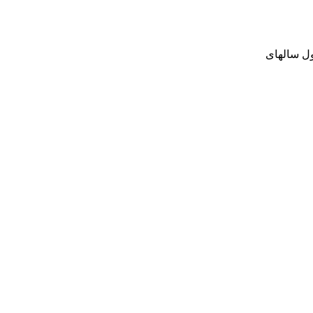
M) یک سیستم ماتریس‌محور برای محاسبات ریاضی و مهندسی است. MATLAB در طول سالهای