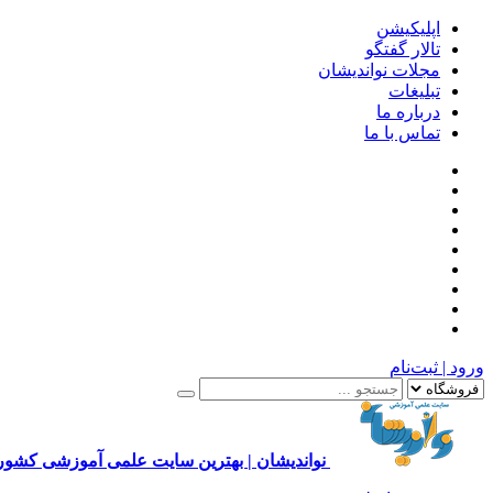
اپلیکیشن
تالار گفتگو
مجلات نواندیشان
تبلیغات
درباره ما
تماس با ما
ورود | ثبت‌نام
نواندیشان | بهترین سایت علمی آموزشی کشور