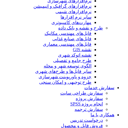
نرم‌افزارهای شهرسازی
نرم‌افزارهای گرافیک و انیمیشن
نرم‌افزارهای شیمی
سایر نرم افزارها
مهارت‌های کامپیوتری
طرح و نقشه و بانک داده
فایل‌های مهندسی مکانیک
فایل‌های صنایع غذایی
فایل‌های مهندسی معماری
نقشه GIS
نقشه اتوکد شهری
طرح جامع و تفصیلی
الگوی توسعه شهر و محله
سایر فایل‌ها و طرح‌های شهری
جزوه و پاورپوینت شهرسازی
طرح توجیهی و امکان سنجی
سفارش خدمات
سفارش طراحی سایت
سفارش پروژه
انجام پروژه SPSS
سفارش ترجمه
همکاری با ما
درخواست تدریس
فروش فایل و محصول