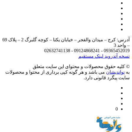
آدرس: کرج – میدان والفجر – خیابان یکتا – کوچه گلبرگ 2 – پلاک 69
د 3
09365452019 - 09124868241 - 
 آندروید
لینک مستقیم
يه حقوق محصولات و محتوای اين سایت متعلق
واندیشان
می باشد و هر گونه کپی برداری از محتوا و محصولات
 پیگرد قانونی دارد.
0