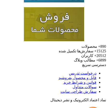
محصولات
15
سفارش‌ها تکمیل شده
20
کاربران
6
مطالب وبلاگ
رسی سریع
درخواست تدریس
فایل و محصول بفروشید
قوانین و شرایط خرید
سوالات متداول
سفارش طراحی سایت
 اعتماد الکترونیک و نشر دیجیتال