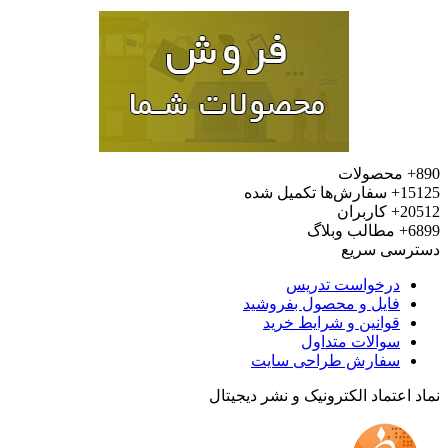
محصولات
15
سفارش‌ها تکمیل شده
20
کاربران
6
مطالب وبلاگ
رسی سریع
درخواست تدریس
فایل و محصول بفروشید
قوانین و شرایط خرید
سوالات متداول
سفارش طراحی سایت
 اعتماد الکترونیک و نشر دیجیتال