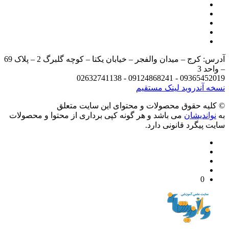
آدرس: کرج – میدان والفجر – خیابان یکتا – کوچه گلبرگ 2 – پلاک 69
د 3
09365452019 - 09124868241 - 
 آندروید
لینک مستقیم
يه حقوق محصولات و محتوای اين سایت متعلق
واندیشان
می باشد و هر گونه کپی برداری از محتوا و محصولات
 پیگرد قانونی دارد.
0