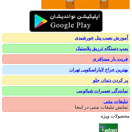
زش نصب پنل خورشیدی
 دستگاه تزریق پلاستیک
ت بار مسافری
رین جراح لاپاراسکوپی تهران
کردن دندان جلو
یندگی تعمیرات شیائومی
یغات متنی
یش تبلیغات متنی در اینجا
ولات ویژه