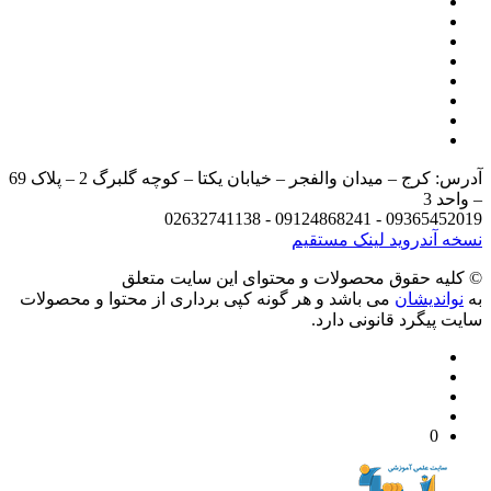
آدرس: کرج – میدان والفجر – خیابان یکتا – کوچه گلبرگ 2 – پلاک 69
د 3
09365452019 - 09124868241 - 
 آندروید
لینک مستقیم
يه حقوق محصولات و محتوای اين سایت متعلق
واندیشان
می باشد و هر گونه کپی برداری از محتوا و محصولات
 پیگرد قانونی دارد.
0