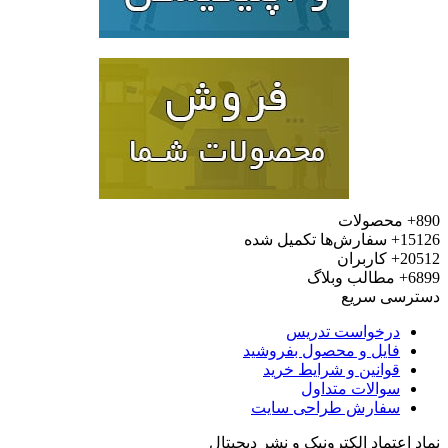
محصولات
15
سفارش‌ها تکمیل شده
20
کاربران
6
مطالب وبلاگ
رسی سریع
درخواست تدریس
فایل و محصول بفروشید
قوانین و شرایط خرید
سوالات متداول
سفارش طراحی سایت
 اعتماد الکترونیک و نشر دیجیتال