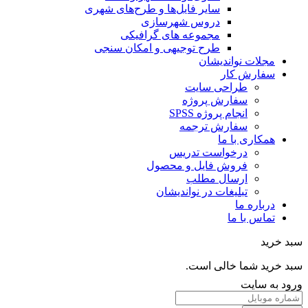
سایر فایل‌ها و طرح‌های شهری
دروس شهرسازی
مجموعه های گرافیکی
طرح توجیهی و امکان سنجی
مجلات نواندیشان
سفارش کار
طراحی سایت
سفارش پروژه
انجام پروژه SPSS
سفارش ترجمه
همکاری با ما
درخواست تدریس
فروش فایل و محصول
ارسال مطلب
تبلیغات در نواندیشان
درباره ما
تماس با ما
خرید
خرید شما خالی است.
 به سایت