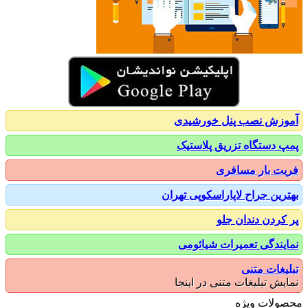
زش نصب پنل خورشیدی
 دستگاه تزریق پلاستیک
ت بار مسافری
رین جراح لاپاراسکوپی تهران
کردن دندان جلو
یندگی تعمیرات شیائومی
یغات متنی
یش تبلیغات متنی در اینجا
ولات ویژه