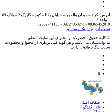
آدرس: کرج – میدان والفجر – خیابان یکتا – کوچه گلبرگ 2 – پلاک 69
د 3
09365452019 - 09124868241 - 
 آندروید
لینک مستقیم
يه حقوق محصولات و محتوای اين سایت متعلق
واندیشان
می باشد و هر گونه کپی برداری از محتوا و محصولات
 پیگرد قانونی دارد.
0
صفحه اصلی
تالار گفتگو
نولکس