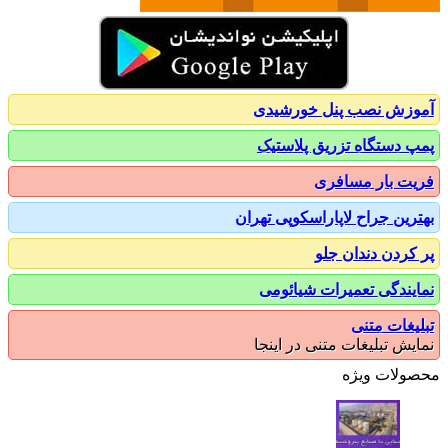
زش نصب پنل خورشیدی
 دستگاه تزریق پلاستیک
ت بار مسافری
رین جراح لاپاراسکوپی تهران
کردن دندان جلو
یندگی تعمیرات شیائومی
یغات متنی
یش تبلیغات متنی در اینجا
ولات ویژه