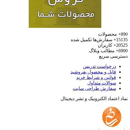
محصولات
15
سفارش‌ها تکمیل شده
20
کاربران
6
مطالب وبلاگ
رسی سریع
درخواست تدریس
فایل و محصول بفروشید
قوانین و شرایط خرید
سوالات متداول
سفارش طراحی سایت
 اعتماد الکترونیک و نشر دیجیتال