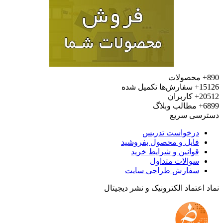
محصولات
15
سفارش‌ها تکمیل شده
20
کاربران
6
مطالب وبلاگ
رسی سریع
درخواست تدریس
فایل و محصول بفروشید
قوانین و شرایط خرید
سوالات متداول
سفارش طراحی سایت
 اعتماد الکترونیک و نشر دیجیتال