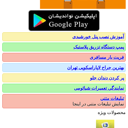
زش نصب پنل خورشیدی
 دستگاه تزریق پلاستیک
ت بار مسافری
رین جراح لاپاراسکوپی تهران
کردن دندان جلو
یندگی تعمیرات شیائومی
یغات متنی
یش تبلیغات متنی در اینجا
ولات ویژه