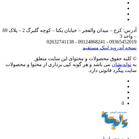
آدرس: کرج – میدان والفجر – خیابان یکتا – کوچه گلبرگ 2 – پلاک 69
د 3
09365452019 - 09124868241 - 
 آندروید
لینک مستقیم
يه حقوق محصولات و محتوای اين سایت متعلق
واندیشان
می باشد و هر گونه کپی برداری از محتوا و محصولات
 پیگرد قانونی دارد.
0
صفحه اصلی