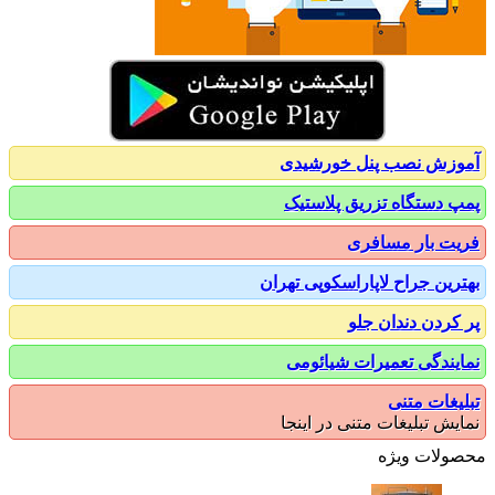
زش نصب پنل خورشیدی
 دستگاه تزریق پلاستیک
ت بار مسافری
رین جراح لاپاراسکوپی تهران
کردن دندان جلو
یندگی تعمیرات شیائومی
یغات متنی
یش تبلیغات متنی در اینجا
ولات ویژه