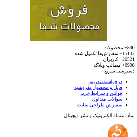
محصولات
15
سفارش‌ها تکمیل شده
20
کاربران
6
مطالب وبلاگ
رسی سریع
درخواست تدریس
فایل و محصول بفروشید
قوانین و شرایط خرید
سوالات متداول
سفارش طراحی سایت
 اعتماد الکترونیک و نشر دیجیتال