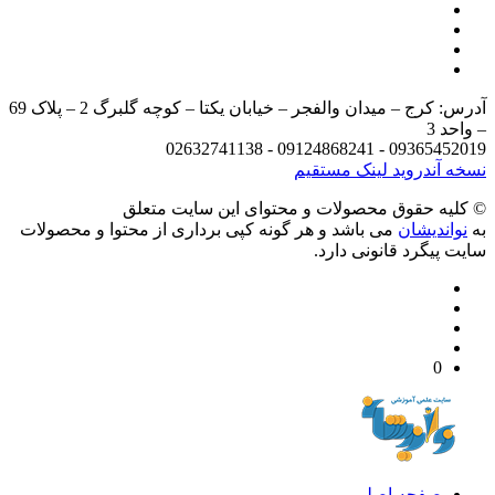
آدرس: کرج – میدان والفجر – خیابان یکتا – کوچه گلبرگ 2 – پلاک 69
د 3
09365452019 - 09124868241 - 
 آندروید
لینک مستقیم
يه حقوق محصولات و محتوای اين سایت متعلق
واندیشان
می باشد و هر گونه کپی برداری از محتوا و محصولات
 پیگرد قانونی دارد.
0
صفحه اصلی