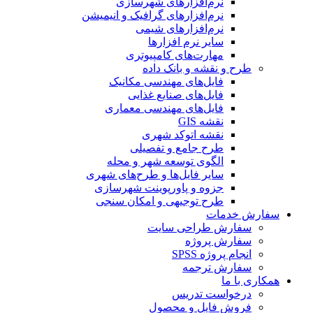
نرم‌افزارهای شهرسازی
نرم‌افزارهای گرافیک و انیمیشن
نرم‌افزارهای شیمی
سایر نرم افزارها
مهارت‌های کامپیوتری
طرح و نقشه و بانک داده
فایل‌های مهندسی مکانیک
فایل‌های صنایع غذایی
فایل‌های مهندسی معماری
نقشه GIS
نقشه اتوکد شهری
طرح جامع و تفصیلی
الگوی توسعه شهر و محله
سایر فایل‌ها و طرح‌های شهری
جزوه و پاورپوینت شهرسازی
طرح توجیهی و امکان سنجی
سفارش خدمات
سفارش طراحی سایت
سفارش پروژه
انجام پروژه SPSS
سفارش ترجمه
همکاری با ما
درخواست تدریس
فروش فایل و محصول