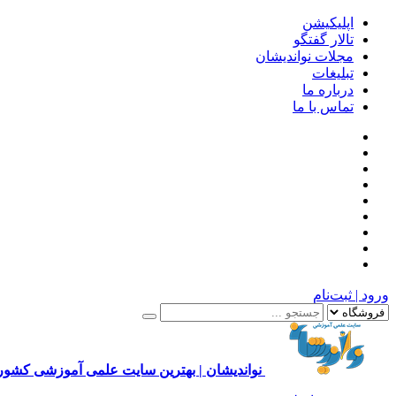
اپلیکیشن
تالار گفتگو
مجلات نواندیشان
تبلیغات
درباره ما
تماس با ما
ورود | ثبت‌نام
نواندیشان | بهترین سایت علمی آموزشی کشور