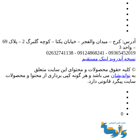
آدرس: کرج – میدان والفجر – خیابان یکتا – کوچه گلبرگ 2 – پلاک 69
د 3
09365452019 - 09124868241 - 
 آندروید
لینک مستقیم
يه حقوق محصولات و محتوای اين سایت متعلق
واندیشان
می باشد و هر گونه کپی برداری از محتوا و محصولات
 پیگرد قانونی دارد.
0