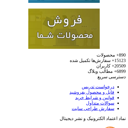
محصولات
15
سفارش‌ها تکمیل شده
20
کاربران
6
مطالب وبلاگ
رسی سریع
درخواست تدریس
فایل و محصول بفروشید
قوانین و شرایط خرید
سوالات متداول
سفارش طراحی سایت
 اعتماد الکترونیک و نشر دیجیتال