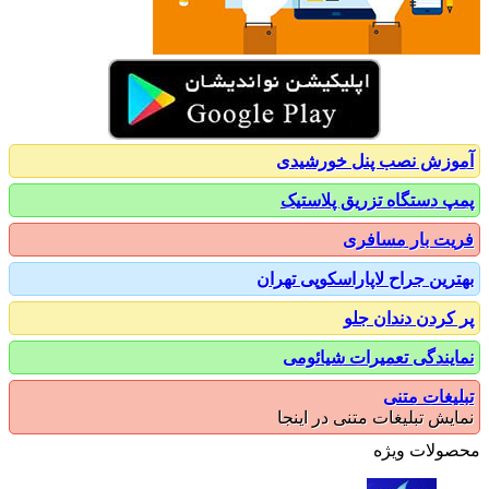
زش نصب پنل خورشیدی
 دستگاه تزریق پلاستیک
ت بار مسافری
رین جراح لاپاراسکوپی تهران
کردن دندان جلو
یندگی تعمیرات شیائومی
یغات متنی
یش تبلیغات متنی در اینجا
ولات ویژه