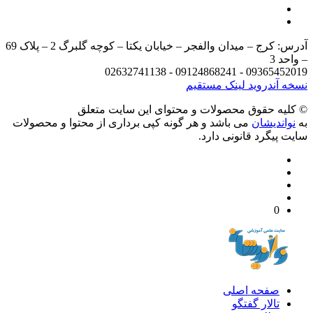
آدرس: کرج – میدان والفجر – خیابان یکتا – کوچه گلبرگ 2 – پلاک 69
د 3
09365452019 - 09124868241 - 
 آندروید
لینک مستقیم
يه حقوق محصولات و محتوای اين سایت متعلق
واندیشان
می باشد و هر گونه کپی برداری از محتوا و محصولات
 پیگرد قانونی دارد.
0
صفحه اصلی
تالار گفتگو