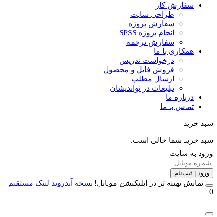
سفارش کار
طراحی سایت
سفارش پروژه
انجام پروژه SPSS
سفارش ترجمه
همکاری با ما
درخواست تدریس
فروش فایل و محصول
ارسال مطلب
تبلیغات در نواندیشان
درباره ما
تماس با ما
خرید
خرید شما خالی است.
 به سایت
 | ثبت‌نام
مایش بهینه تر در اپلیکیشن موبایل!
نسخه آندروید
لینک مستقیم