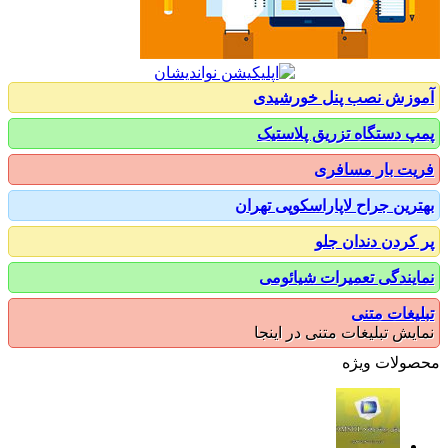
زش نصب پنل خورشیدی
 دستگاه تزریق پلاستیک
ت بار مسافری
رین جراح لاپاراسکوپی تهران
کردن دندان جلو
یندگی تعمیرات شیائومی
یغات متنی
یش تبلیغات متنی در اینجا
ولات ویژه