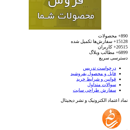
محصولات
15
سفارش‌ها تکمیل شده
20
کاربران
6
مطالب وبلاگ
رسی سریع
درخواست تدریس
فایل و محصول بفروشید
قوانین و شرایط خرید
سوالات متداول
سفارش طراحی سایت
 اعتماد الکترونیک و نشر دیجیتال