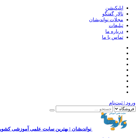
اپلیکیشن
تالار گفتگو
مجلات نواندیشان
تبلیغات
درباره ما
تماس با ما
ورود | ثبت‌نام
نواندیشان | بهترین سایت علمی آموزشی کشور