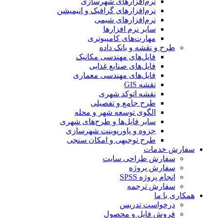
نرم‌افزارهای شهرسازی
نرم‌افزارهای گرافیک و انیمیشن
نرم‌افزارهای شیمی
سایر نرم افزارها
مهارت‌های کامپیوتری
طرح و نقشه و بانک داده
فایل‌های مهندسی مکانیک
فایل‌های صنایع غذایی
فایل‌های مهندسی معماری
نقشه GIS
نقشه اتوکد شهری
طرح جامع و تفصیلی
الگوی توسعه شهر و محله
سایر فایل‌ها و طرح‌های شهری
جزوه و پاورپوینت شهرسازی
طرح توجیهی و امکان سنجی
سفارش خدمات
سفارش طراحی سایت
سفارش پروژه
انجام پروژه SPSS
سفارش ترجمه
همکاری با ما
درخواست تدریس
فروش فایل و محصول