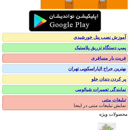
زش نصب پنل خورشیدی
 دستگاه تزریق پلاستیک
ت بار مسافری
رین جراح لاپاراسکوپی تهران
کردن دندان جلو
یندگی تعمیرات شیائومی
یغات متنی
یش تبلیغات متنی در اینجا
ولات ویژه