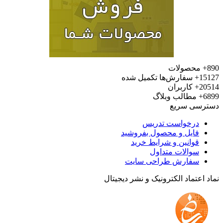
محصولات
15
سفارش‌ها تکمیل شده
20
کاربران
6
مطالب وبلاگ
رسی سریع
درخواست تدریس
فایل و محصول بفروشید
قوانین و شرایط خرید
سوالات متداول
سفارش طراحی سایت
 اعتماد الکترونیک و نشر دیجیتال