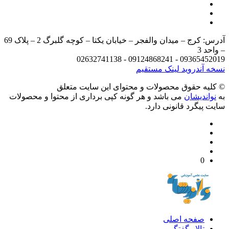
آدرس: کرج – میدان والفجر – خیابان یکتا – کوچه گلبرگ 2 – پلاک 69
د 3
09365452019 - 09124868241 - 
 آندروید
لینک مستقیم
يه حقوق محصولات و محتوای اين سایت متعلق
واندیشان
می باشد و هر گونه کپی برداری از محتوا و محصولات
 پیگرد قانونی دارد.
0
صفحه اصلی
تالار گفتگو