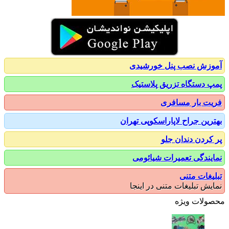
زش نصب پنل خورشیدی
 دستگاه تزریق پلاستیک
ت بار مسافری
رین جراح لاپاراسکوپی تهران
کردن دندان جلو
یندگی تعمیرات شیائومی
یغات متنی
یش تبلیغات متنی در اینجا
ولات ویژه