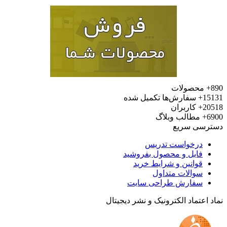
محصولات
15
سفارش‌ها تکمیل شده
20
کاربران
6
مطالب وبلاگ
رسی سریع
درخواست تدریس
فایل و محصول بفروشید
قوانین و شرایط خرید
سوالات متداول
سفارش طراحی سایت
 اعتماد الکترونیک و نشر دیجیتال