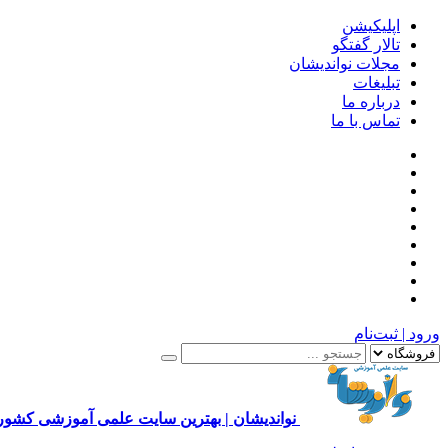
اپلیکیشن
تالار گفتگو
مجلات نواندیشان
تبلیغات
درباره ما
تماس با ما
ورود | ثبت‌نام
نواندیشان | بهترین سایت علمی آموزشی کشور