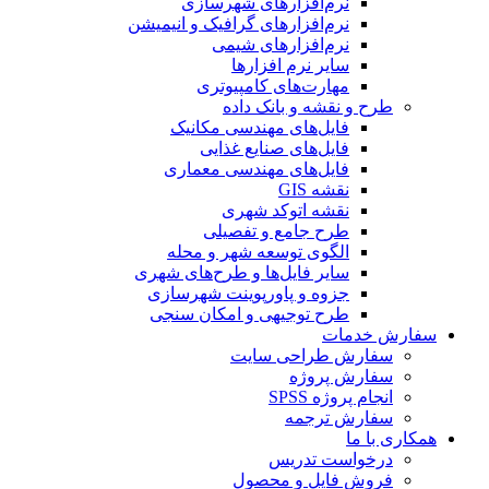
نرم‌افزارهای شهرسازی
نرم‌افزارهای گرافیک و انیمیشن
نرم‌افزارهای شیمی
سایر نرم افزارها
مهارت‌های کامپیوتری
طرح و نقشه و بانک داده
فایل‌های مهندسی مکانیک
فایل‌های صنایع غذایی
فایل‌های مهندسی معماری
نقشه GIS
نقشه اتوکد شهری
طرح جامع و تفصیلی
الگوی توسعه شهر و محله
سایر فایل‌ها و طرح‌های شهری
جزوه و پاورپوینت شهرسازی
طرح توجیهی و امکان سنجی
سفارش خدمات
سفارش طراحی سایت
سفارش پروژه
انجام پروژه SPSS
سفارش ترجمه
همکاری با ما
درخواست تدریس
فروش فایل و محصول