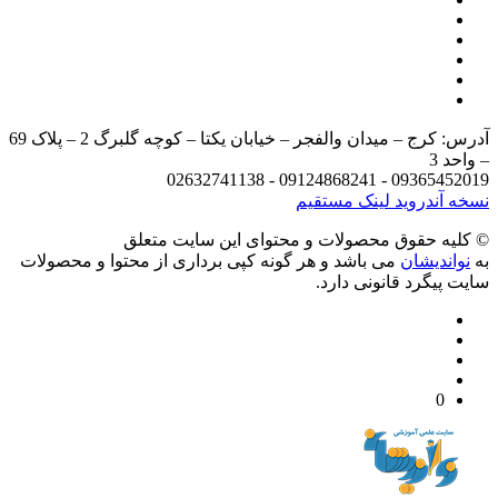
آدرس: کرج – میدان والفجر – خیابان یکتا – کوچه گلبرگ 2 – پلاک 69
د 3
09365452019 - 09124868241 - 
 آندروید
لینک مستقیم
يه حقوق محصولات و محتوای اين سایت متعلق
واندیشان
می باشد و هر گونه کپی برداری از محتوا و محصولات
 پیگرد قانونی دارد.
0