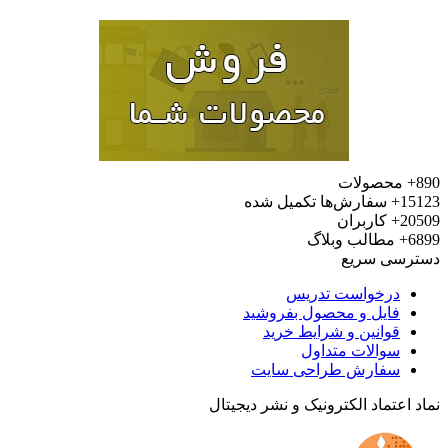
محصولات
15
سفارش‌ها تکمیل شده
20
کاربران
6
مطالب وبلاگ
رسی سریع
درخواست تدریس
فایل و محصول بفروشید
قوانین و شرایط خرید
سوالات متداول
سفارش طراحی سایت
 اعتماد الکترونیک و نشر دیجیتال