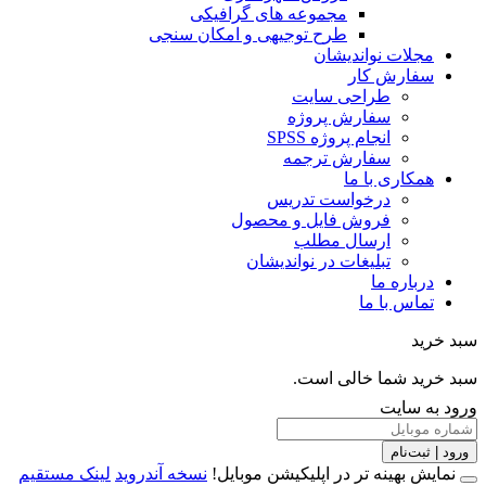
مجموعه های گرافیکی
طرح توجیهی و امکان سنجی
مجلات نواندیشان
سفارش کار
طراحی سایت
سفارش پروژه
انجام پروژه SPSS
سفارش ترجمه
همکاری با ما
درخواست تدریس
فروش فایل و محصول
ارسال مطلب
تبلیغات در نواندیشان
درباره ما
تماس با ما
خرید
خرید شما خالی است.
 به سایت
 | ثبت‌نام
مایش بهینه تر در اپلیکیشن موبایل!
نسخه آندروید
لینک مستقیم