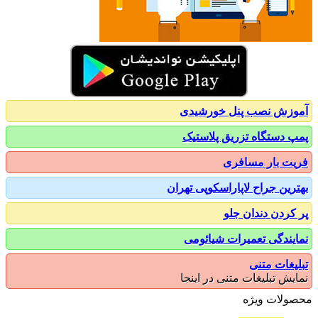
زش نصب پنل خورشیدی
 دستگاه تزریق پلاستیک
ت بار مسافری
رین جراح لاپاراسکوپی تهران
کردن دندان جلو
یندگی تعمیرات شیائومی
یغات متنی
یش تبلیغات متنی در اینجا
ولات ویژه